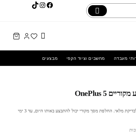
Instagram
TikTok
Facebook
ותי מעבדה
מחשבים וציוד הקפי
מבצעים
החלפת מסך חלופי LCD+מגע | אייפון 16 פרו
i | אפל Apple
15
OnePlus 5 התקשרו 0548967775 לבדיקת מלאי. החלפת מסך מקורי יכול להתבצע באותו היום, עד 3 ימי