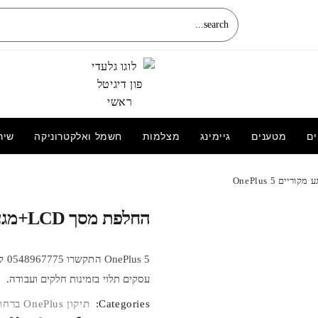
ים
מטענים
גיימינג
מצלמות
חשמל ואלקטרוניקה
שיר
החלפת מסך LCD+מגע מקוריים Xiaomi Mi
9 Se שיאומי
מקס Phone 16 Pro Max
החלפת מסך LCD+מגע מקוריים OnePlus 5
עסקים תלוי בזמינות חלקים ועבודה.
Categories:
תיקון OnePlus ברחובות