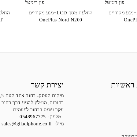
החלפת מסך LCD+מגע מקוריים
החלפת מסך LCD+מגע מקוריים
5T
OnePlus Nord N200
OnePl
 ראשיות
יצירת קשר
מיקום העסק- רחוב אחד העם 5,
רחובות, מומלץ להגיע דרך רחוב 
עקב עומס ברחוב לפעמים.
טלפון :
0548967775
מייל:
sales@giladiphone.co.il
רוניקה