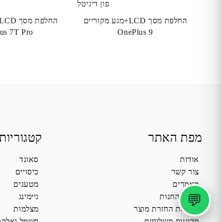
החלפת מסך LCD+מגע מקוריים
us 7T Pro
OnePlus 9
מפת האתר
קטגוריות
אודות
סאונד
צור קשר
כיסויים
מאמרים
מטענים
💬
תקנון החנות
גיימינג
מדיניות החזרת מוצר
מצלמות
מדיניות משלוחים
חשמל ואלקט