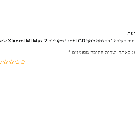
דעת.
פת מסך LCD+מגע מקוריים 2 Xiaomi Mi Max שיאומי”
ג באתר.
שדות החובה מסומנים
*
5
4
3
2
1
מתוך
מתוך
מתוך
מתוך
מ
5
5
5
5
5
כוכבים
כוכבים
כוכבים
כוכב
כו