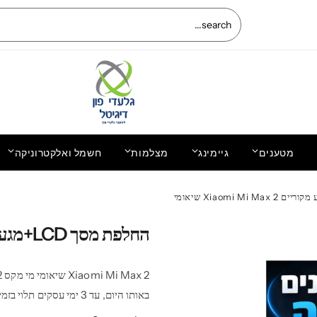
מטענים
גיימינג
מצלמות
חשמל ואלקטרוניקה
בקר משחק PS5 | מהדורת Death
Stranding 2 | שלט DualSense מקורי סוני
399.00
₪
החלפת מסך LCD+מגע מקוריים 2 Xiaomi Mi Max שיאומי
באותו היום, עד 3 ימי עסקים תלוי בזמינות חלקים ועבודה.