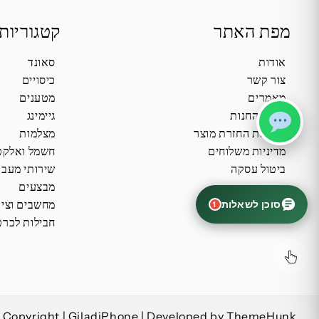
מפת האתר
קטגוריות
אודות
סאונד
צור קשר
כיסויים
מאמרים
מטענים
תקנון החנות
גיימינג
מדיניות החזרת מוצר
מצלמות
מדיניות משלוחים
חשמל ואלקט
ביטול עסקה
שירותי מעב
מבצעים
סוכן לשאלות
מחשבים וציו
1
חבילות לכרט
Copyright | GiladiPhone | Developed by ThemeHunk