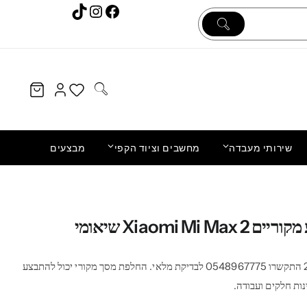
Instagram
TikTok
Facebook
שירותי מעבדה
מחשבים וציוד הקפי
מבצעים
החלפת מסך חליפי LCD+מגע פרו Apple
iPhone 16 אפל
Xiaomi Mi Max 2 שיאומי מי מקס 2 התקשרו 0548967775 לבדיקת מלאי. החלפת מסך מקורי יכול להתבצע