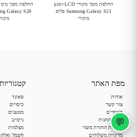
החלפת מסך מקורי LCD+מגע
Samsung Galaxy S21 פלוס
מקורי
מקורי
מפת האתר
קטגוריות
אודות
סאונד
צור קשר
כיסויים
מאמרים
מטענים
💬
תקנון החנות
גיימינג
מדיניות החזרת מוצר
מצלמות
מדיניות משלוחים
חשמל ואלקט