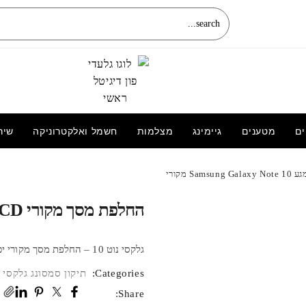
ים
מטענים
גיימינג
מצלמות
חשמל ואלקטרוניקה
שיר
טלוויזיה סוני | Sony 55 אינץ' X75WL | 4K
Ultra HD HDR | Google TV דגם
החלפת מסך מקורי LCD+מגע Samsung Galaxy Note 10 מקורי
3,479.00
₪
גלקסי נוט 10 – החלפת מסך מקורי יכול להתבצע באותו היום, עד 3 ימי עסקים תלוי בזמינות חלקים ועבודה.
Categories:
תיקון סמסונג גלקסי
Share: