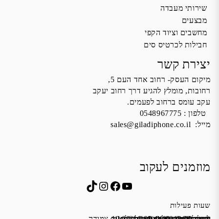
שירותי מעבדה
מבצעים
מחשבים וציוד הקפי
חבילות לכרטיס סים
יצירת קשר
מיקום העסק- רחוב אחד העם 5,
רחובות, מומלץ להגיע דרך רחוב יעקב
עקב עומס ברחוב לפעמים.
טלפון :
0548967775
מייל:
sales@giladiphone.co.il
מוזמנים לעקוב
Instagram
TikTok
Facebook
YouTube
שעות פעילות
שישי 9:00-13:00
א׳-ה׳ 19:00-16:00,14:00-9:30
מייל:
שבת סגור
כתובת: אחד העם 5, רחובות
*נא להתקשר לפני הגעה
לחנות התקשרו ואדאג לזה.
sales@giladiphone.co.il
מיקום חנייה: יש אפשרות לחניה צמודה