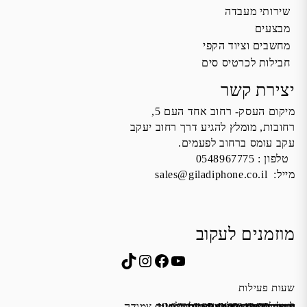
שירותי מעבדה
מבצעים
מחשבים וציוד הקפי
חבילות לכרטיס סים
יצירת קשר
מיקום העסק- רחוב אחד העם 5,
רחובות, מומלץ להגיע דרך רחוב יעקב
עקב עומס ברחוב לפעמים.
טלפון :
0548967775
מייל:
sales@giladiphone.co.il
מוזמנים לעקוב
Instagram
TikTok
Facebook
YouTube
שעות פעילות
שישי 9:00-13:00
א׳-ה׳ 19:00-16:00,14:00-9:30
מייל:
שבת סגור
כתובת: אחד העם 5, רחובות
*נא להתקשר לפני הגעה
לחנות התקשרו ואדאג לזה.
sales@giladiphone.co.il
מיקום חנייה: יש אפשרות לחניה צמודה