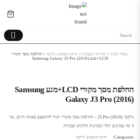
Ski
לתוכן
t
conten
עמוד הבית
/
שירותי מעבדה
/
תיקון סמסונג גלקסי
/ החלפת מסך מקורי
LCD+מגע Samsung Galaxy J3 Pro (2016)
כיסוי שקוף מנצנץ Stardust ל
טאבון גז P-140 
iPhone 14 &13
מושלמת כמו מקצוע
החלפת מסך מקורי LCD+מגע Samsung
1,290.00
₪
189.00
₪
Galaxy J3 Pro (2016)
גלקסי J3 Pro (2016) – החלפת מסך מקורי יכול להתבצע באותו היום, עד
3 ימי עסקים תלוי בזמינות חלקים ועבודה.
Categories:
תיקון סמסונג גלקסי