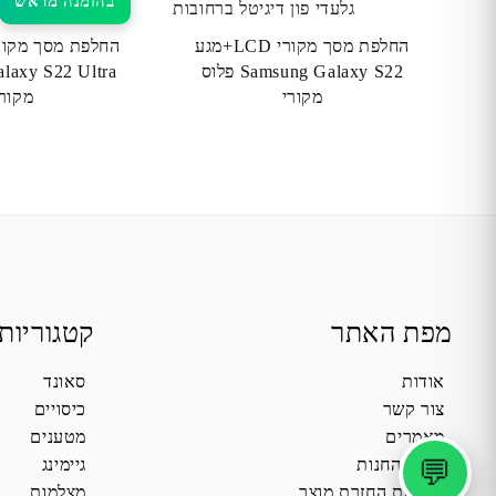
בהזמנה מראש
החלפת מסך מקורי LCD+מגע
Samsung Galaxy S22 פלוס
laxy S22 Ultra
מקורי
מקורי
מפת האתר
קטגוריות
אודות
סאונד
צור קשר
כיסויים
מאמרים
מטענים
💬
תקנון החנות
גיימינג
מדיניות החזרת מוצר
מצלמות