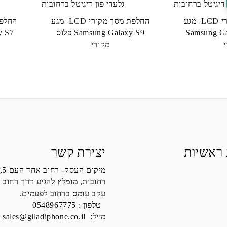
החלפת מסך מקורי LCD+מגע
החלפת מסך מקורי LCD+מגע
Samsung Ga
Samsung Galaxy S9 פלוס
xy S7
מקורי
 ראשיות
יצירת קשר
מיקום העסק- רחוב אחד העם 5,
רחובות, מומלץ להגיע דרך רחוב 
עקב עומס ברחוב לפעמים.
טלפון :
0548967775
מייל:
sales@giladiphone.co.il