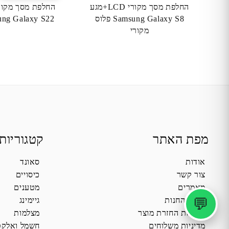
החלפת מסך מקורי LCD+מגע
Samsung Galaxy S8 פלוס
Samsung Galaxy S22
מקורי
מפת האתר
קטגוריות
אודות
סאונד
צור קשר
כיסויים
מאמרים
מטענים
💬
תקנון החנות
גיימינג
מדיניות החזרת מוצר
מצלמות
מדיניות משלוחים
חשמל ואלקט