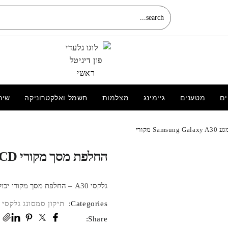
ים
מטענים
גיימינג
מצלמות
חשמל ואלקטרוניקה
שיר
החלפת מסך מקורי LCD+מגע Samsung
Galaxy A34 מקורי
החלפת מסך מקורי LCD+מגע Samsung Galaxy A30 מקורי
גלקסי A30 – החלפת מסך מקורי יכול להתבצע באותו היום, עד 3 ימי עסקים תלוי בזמינות חלקים ועבודה.
Categories:
תיקון סמסונג גלקסי
Share: