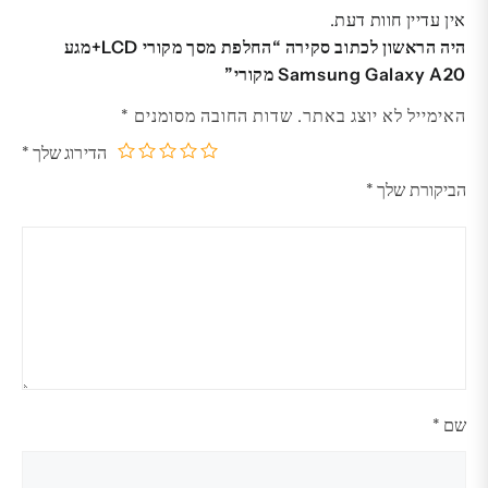
אין עדיין חוות דעת.
היה הראשון לכתוב סקירה “החלפת מסך מקורי LCD+מגע
Samsung Galaxy A20 מקורי”
האימייל לא יוצג באתר.
שדות החובה מסומנים
*
הדירוג שלך
*
5
4
3
2
1
הביקורת שלך
*
מתוך
מתוך
מתוך
מתוך
מתוך
5
5
5
5
5
כוכבים
כוכבים
כוכבים
כוכבים
כוכבים
שם
*