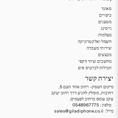
סאונד
כיסויים
מטענים
גיימינג
מצלמות
חשמל ואלקטרוניקה
שירותי מעבדה
מבצעים
מחשבים וציוד הקפי
חבילות לכרטיס סים
יצירת קשר
מיקום העסק- רחוב אחד העם 5,
רחובות, מומלץ להגיע דרך רחוב יעקב
עקב עומס ברחוב לפעמים.
טלפון :
0548967775
מייל:
sales@giladiphone.co.il