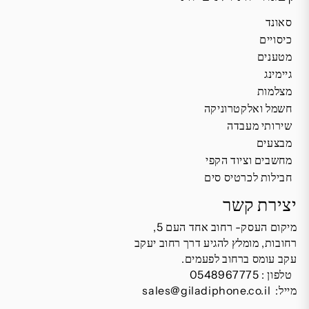
סאונד
כיסויים
מטענים
גיימינג
מצלמות
חשמל ואלקטרוניקה
שירותי מעבדה
מבצעים
מחשבים וציוד הקפי
חבילות לכרטיס סים
יצירת קשר
מיקום העסק- רחוב אחד העם 5,
רחובות, מומלץ להגיע דרך רחוב יעקב
עקב עומס ברחוב לפעמים.
טלפון :
0548967775
מייל:
sales@giladiphone.co.il