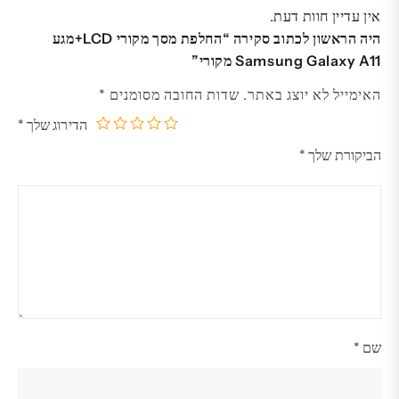
אין עדיין חוות דעת.
היה הראשון לכתוב סקירה “החלפת מסך מקורי LCD+מגע
Samsung Galaxy A11 מקורי”
האימייל לא יוצג באתר.
שדות החובה מסומנים
*
הדירוג שלך
*
5
4
3
2
1
הביקורת שלך
*
מתוך
מתוך
מתוך
מתוך
מתוך
5
5
5
5
5
כוכבים
כוכבים
כוכבים
כוכבים
כוכבים
שם
*