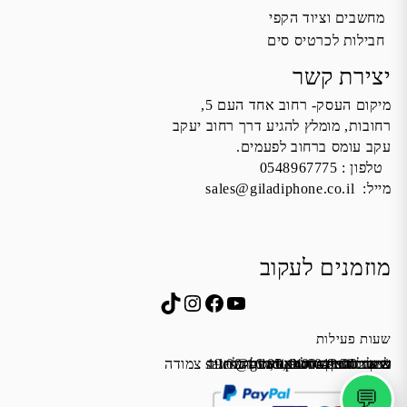
מחשבים וציוד הקפי
חבילות לכרטיס סים
יצירת קשר
מיקום העסק- רחוב אחד העם 5,
רחובות, מומלץ להגיע דרך רחוב יעקב
עקב עומס ברחוב לפעמים.
טלפון :
0548967775
מייל:
sales@giladiphone.co.il
מוזמנים לעקוב
Instagram
TikTok
Facebook
YouTube
שעות פעילות
שישי 9:00-13:00
א׳-ה׳ 19:00-16:00,14:00-9:30
מייל:
שבת סגור
כתובת: אחד העם 5, רחובות
*נא להתקשר לפני הגעה
לחנות התקשרו ואדאג לזה.
sales@giladiphone.co.il
מיקום חנייה: יש אפשרות לחניה צמודה
💬