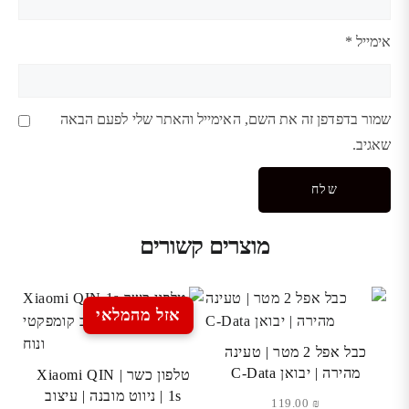
אימייל
*
שמור בדפדפן זה את השם, האימייל והאתר שלי לפעם הבאה
שאגיב.
מוצרים קשורים
אזל מהמלאי
כבל אפל 2 מטר | טעינה
מהירה | יבואן C-Data
טלפון כשר | Xiaomi QIN
1s | ניווט מובנה | עיצוב
119.00
₪