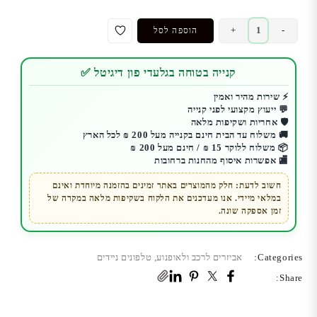
כמות
+
-
הוספה לסל
של
דיבורית
קנייה בטוחה בגלעדי פון דיגיטל ✅
לרכב
בלוטוס
⚡ שירות מהיר ואמין
💬 ייעוץ מקצועי לפני קנייה
מבית
🛡️ אחריות ושקיפות מלאה
Nordic
🚚 משלוח עד הבית חינם בקנייה מעל 200 ₪ לכל הארץ
📦 משלוח ללוקר 15 ₪ / חינם מעל 200 ₪
🏬 אפשרות איסוף מהחנות ברחובות
חשוב לדעת: חלק מהמוצרים באתר זמינים בהזמנה מיוחדת ואינם
במלאי מיידי. אנו מעדכנים את הלקוח בשקיפות מלאה במקרה של
זמן אספקה שונה.
Categories:
אביזרים לרכב ולאופנוע
,
טלפונים ניידים
Share: