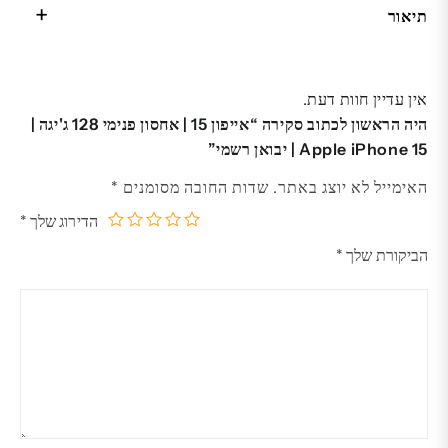
תיאור
אין עדיין חוות דעת.
היה הראשון לכתוב סקירה “אייפון 15 | אחסון פנימי 128 ג'יגה |
Apple iPhone 15 | יבואן רשמי”
האימייל לא יוצג באתר.
שדות החובה מסומנים
*
הדירוג שלך
*
5
4
3
2
1
הביקורת שלך
*
מתוך
מתוך
מתוך
מתוך
מתוך
5
5
5
5
5
כוכבים
כוכבים
כוכבים
כוכבים
כוכבים