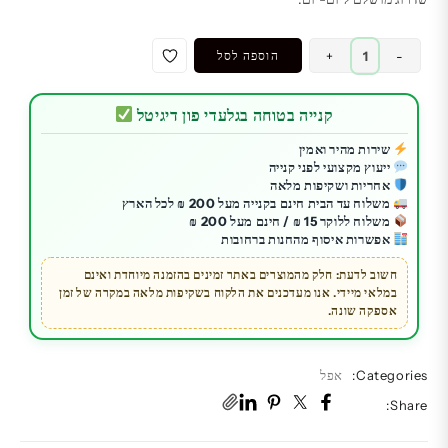
כמות
-
+
הוספה לסל
של
אייפון
קנייה בטוחה בגלעדי פון דיגיטל
15
|
שירות מהיר ואמין
ייעוץ מקצועי לפני קנייה
אחסון
אחריות ושקיפות מלאה
פנימי
משלוח עד הבית חינם בקנייה מעל 200 ₪ לכל הארץ
128
משלוח ללוקר 15 ₪ / חינם מעל 200 ₪
אפשרות איסוף מהחנות ברחובות
ג'יגה
|
חשוב לדעת: חלק מהמוצרים באתר זמינים בהזמנה מיוחדת ואינם
במלאי מיידי. אנו מעדכנים את הלקוח בשקיפות מלאה במקרה של זמן
Apple
אספקה שונה.
iPhone
15
|
Categories:
אפל
יבואן
Share:
רשמי