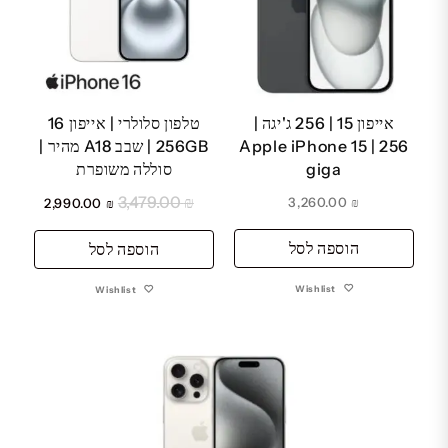
אייפון 15 | 256 ג'יגה |
טלפון סלולרי | אייפון 16
Apple iPhone 15 | 256
256GB | שבב A18 מהיר |
giga
סוללה משופרת
3,479.00
₪
המחיר
המחיר
3,260.00
₪
2,990.00
₪
המקורי
הנוכחי
הוספה לסל
היה:
הוספה לסל
הוא:
₪ 2,990.00.
₪ 3,479.00.
Wishlist
Wishlist