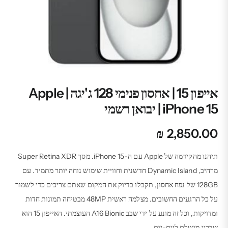
אייפון 15 | אחסון פנימי 128 ג'יגה | Apple
iPhone 15 | יבואן רשמי
₪
2,850.00
תיהנו מהקידמה של Apple עם ה-iPhone 15. מסך Super Retina XDR
מרהיב, Dynamic Island חדשנית וחוויית שימוש נוחה יותר מתמיד. עם
128GB של נפח אחסון, תקבלו בדיוק את המקום שאתם צריכים כדי לשמור
על כל הרגעים החשובים. מצלמה ראשית 48MP מבטיחה תמונות חדות
ומדויקות, וכל זה מונע על ידי שבב A16 Bionic העוצמתי. האייפון 15 הוא
שדרוג מושלם ליום-יום.