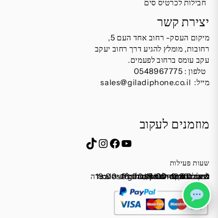
חבילות לכרטיס סים
יצירת קשר
מיקום העסק- רחוב אחד העם 5,
רחובות, מומלץ להגיע דרך רחוב יעקב
עקב עומס ברחוב לפעמים.
טלפון :
0548967775
מייל:
sales@giladiphone.co.il
מוזמנים לעקוב
Instagram
TikTok
Facebook
YouTube
שעות פעילות
שישי 9:00-13:00
מייל:
א׳-ה׳ 19:00-16:00,14:00-9:30
שבת סגור
כתובת: אחד העם 5, רחובות
*נא להתקשר לפני הגעה
לחנות התקשרו ואדאג לזה.
sales@giladiphone.co.il
מיקום חנייה: יש אפשרות לחניה צמודה