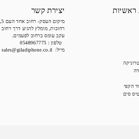
 ראשיות
יצירת קשר
מיקום העסק- רחוב אחד העם 5,
רחובות, מומלץ להגיע דרך רחוב 
עקב עומס ברחוב לפעמים.
טלפון :
0548967775
מייל:
sales@giladiphone.co.il
רוניקה
דה
ד הקפי
יס סים