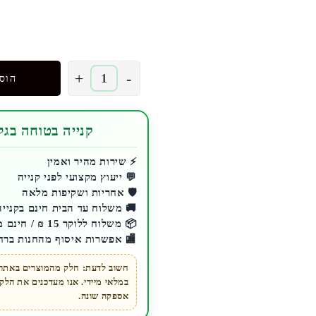
₪ 100.00.
₪ 139.00.
כמות
+
-
הוס
של
אוזניות
שיאומי
קנייה בטוחה בגלע
Redmi
Buds
⚡ שירות מהיר ואמין
💬 ייעוץ מקצועי לפני קנייה
4
🛡️ אחריות ושקיפות מלאה
Lite
🚚 משלוח עד הבית חינם בקנייה מעל 200 ₪ 
|
📦 משלוח ללוקר 15 ₪ / חינם מעל 200 ₪
אוזניות
🏬 אפשרות איסוף מהחנות ברח
אלחוטיות
שיאומי
חשוב לדעת: חלק מהמוצרים באתר ז
במלאי מיידי. אנו מעדכנים את הל
עם
אספקה שונה.
סאונד