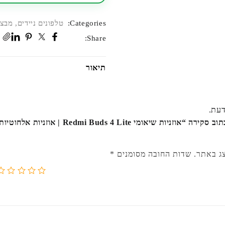
איכותי
Categories:
טלפונים ניידים
,
מבצע
Share:
תיאור
דעת.
היה הראשון לכתוב סקירה “אוזניות שיאומי mi Buds 4 Lite
צג באתר.
שדות החובה מסומנים
*
5
4
3
2
1
מתוך
מתוך
מתוך
מתוך
מת
5
5
5
5
5
כוכבים
כוכבים
כוכבים
כוכבי
כו