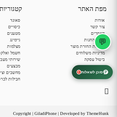
מפת האתר
קטגוריות
אודות
סאונד
צור קשר
כיסויים
מאמרים
מטענים
💬
תקנון החנות
גיימינג
מדיניות החזרת מוצר
מצלמות
מדיניות משלוחים
חשמל ואלקט
ביטול עסקה
שירותי מעב
מבצעים
סוכן לשאלות
1
מחשבים וציו
חבילות לכרט
Copyright | GiladiPhone | Developed by ThemeHunk