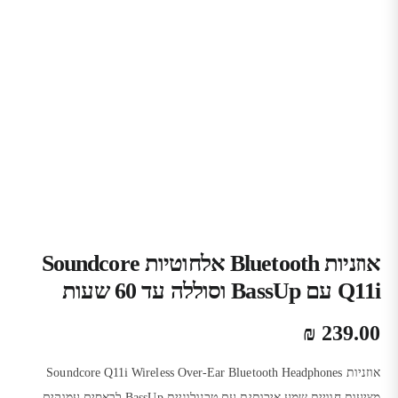
אוזניות Bluetooth אלחוטיות Soundcore
Q11i עם BassUp וסוללה עד 60 שעות
₪
239.00
אוזניות
Soundcore Q11i Wireless Over-Ear Bluetooth Headphones
מציעות חוויית שמע איכותית עם טכנולוגיית
BassUp
לבאסים עמוקים,