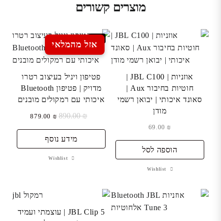
מוצרים קשורים
Sale
אזל מהמלאי
אוזניות | JBL C100 |
פטיפון ויניל בעיצוב רטרו
חוטיות בחיבור Aux |
מדויק | פטיפון Bluetooth
סאונד איכותי | יבואן רשמי
איכותי עם רמקולים מובנים
מודן
₪
890.00
המחיר
המחיר
879.00
₪
המקורי
הנוכחי
69.00
₪
היה:
הוא:
מידע נוסף
הוספה לסל
₪ 890.00.
₪ 879.00.
Wishlist
Wishlist
JBL Clip 5 | עוצמתי ועמיד