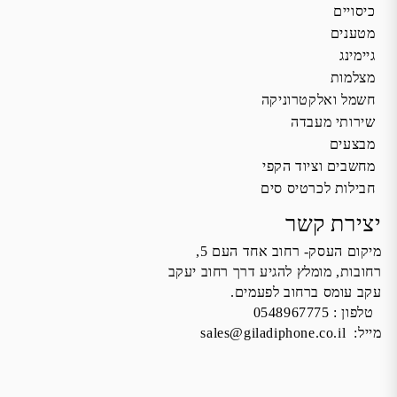
כיסויים
מטענים
גיימינג
מצלמות
חשמל ואלקטרוניקה
שירותי מעבדה
מבצעים
מחשבים וציוד הקפי
חבילות לכרטיס סים
יצירת קשר
מיקום העסק- רחוב אחד העם 5,
רחובות, מומלץ להגיע דרך רחוב יעקב
עקב עומס ברחוב לפעמים.
טלפון :
0548967775
מייל:
sales@giladiphone.co.il