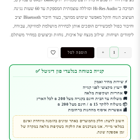
תמיכה ב־
Hi-Res Audio
וסוללה עוצמתית המספקת עד 60 שעות נגינה.
העיצוב הנוח והקל מאפשר שימוש ממושך, בעוד חיבור Bluetooth יציב
וחיבור כפול למכשירים הופכים אותן לבחירה מושלמת למוזיקה, עבודה,
לימודים ושיחות. שילוב מנצח של איכות, נוחות וביצועים במחיר משתלם.
כמות
+
-
הוספה לסל
של
אוזניות
קנייה בטוחה בגלעדי פון דיגיטל ✅
Bluetooth
אלחוטיות
⚡ שירות מהיר ואמין
💬 ייעוץ מקצועי לפני קנייה
Soundcore
🛡️ אחריות ושקיפות מלאה
Q11i
🚚 משלוח עד הבית חינם בקנייה מעל 200 ₪ לכל הארץ
עם
📦 משלוח ללוקר 15 ₪ / חינם מעל 200 ₪
🏬 אפשרות איסוף מהחנות ברחובות
BassUp
וסוללה
חשוב לדעת: חלק מהמוצרים באתר זמינים בהזמנה מיוחדת ואינם
במלאי מיידי. אנו מעדכנים את הלקוח בשקיפות מלאה במקרה של
עד
זמן אספקה שונה.
60