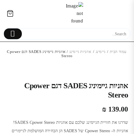
Ski
לתוכן
t
conten
עמוד הבית
/
גיימינג
/
אוזניות גיימינג
/ אוזניות גיימיניג SADES דגם Cpower
Stereo
חצובה מקצועית דגם 9988
T EVIL 4 REMAKE
89.00
₪
אוזניות גיימיניג SADES דגם Cpower
₪
Stereo
₪
139.00
שדרגו את חוויית הגיימינג שלכם עם אוזניות SADES Cpower Stereo!
אוזניות ה- Cpower Stereo של SADES הן הבחירה המושלמת לגיימרים