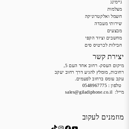
גיימינג
מצלמות
חשמל ואלקטרוניקה
שירותי מעבדה
מבצעים
מחשבים וציוד הקפי
חבילות לכרטיס סים
יצירת קשר
מיקום העסק- רחוב אחד העם 5,
רחובות, מומלץ להגיע דרך רחוב יעקב
עקב עומס ברחוב לפעמים.
טלפון :
0548967775
מייל:
sales@giladiphone.co.il
מוזמנים לעקוב
Instagram
TikTok
Facebook
YouTube