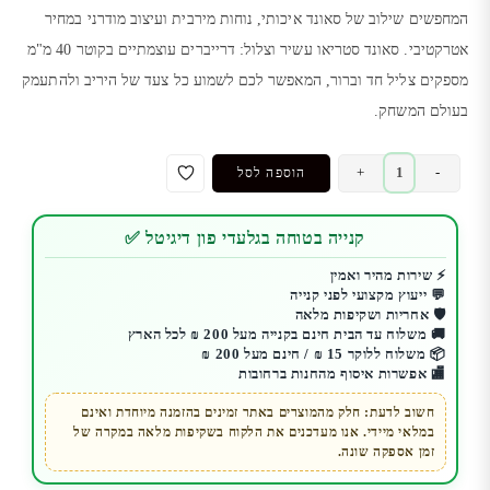
המחפשים שילוב של סאונד איכותי, נוחות מירבית ועיצוב מודרני במחיר
אטרקטיבי. סאונד סטריאו עשיר וצלול: דרייברים עוצמתיים בקוטר 40 מ"מ
מספקים צליל חד וברור, המאפשר לכם לשמוע כל צעד של היריב ולהתעמק
בעולם המשחק.
כמות
+
-
הוספה לסל
של
אוזניות
קנייה בטוחה בגלעדי פון דיגיטל ✅
גיימיניג
SADES
⚡ שירות מהיר ואמין
💬 ייעוץ מקצועי לפני קנייה
דגם
🛡️ אחריות ושקיפות מלאה
Cpower
🚚 משלוח עד הבית חינם בקנייה מעל 200 ₪ לכל הארץ
Stereo
📦 משלוח ללוקר 15 ₪ / חינם מעל 200 ₪
🏬 אפשרות איסוף מהחנות ברחובות
חשוב לדעת: חלק מהמוצרים באתר זמינים בהזמנה מיוחדת ואינם
במלאי מיידי. אנו מעדכנים את הלקוח בשקיפות מלאה במקרה של
זמן אספקה שונה.