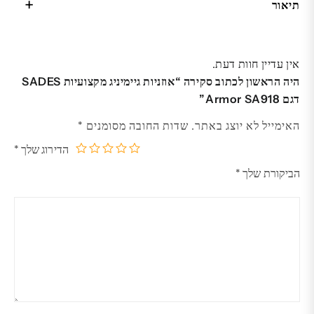
תיאור
אין עדיין חוות דעת.
היה הראשון לכתוב סקירה “אוזניות גיימיניג מקצועיות SADES
דגם Armor SA918”
האימייל לא יוצג באתר.
שדות החובה מסומנים
*
הדירוג שלך
*
5
4
3
2
1
הביקורת שלך
*
מתוך
מתוך
מתוך
מתוך
מתוך
5
5
5
5
5
כוכבים
כוכבים
כוכבים
כוכבים
כוכבים