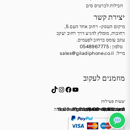
חבילות לכרטיס סים
יצירת קשר
מיקום העסק- רחוב אחד העם 5,
רחובות, מומלץ להגיע דרך רחוב יעקב
עקב עומס ברחוב לפעמים.
טלפון :
0548967775
מייל:
sales@giladiphone.co.il
מוזמנים לעקוב
Instagram
TikTok
Facebook
YouTube
שעות פעילות
שישי 9:00-13:00
מייל:
א׳-ה׳ 19:00-16:00,14:00-9:30
שבת סגור
כתובת: אחד העם 5, רחובות
*נא להתקשר לפני הגעה
לחנות התקשרו ואדאג לזה.
sales@giladiphone.co.il
מיקום חנייה: יש אפשרות לחניה צמודה