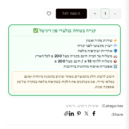
כמות
-
+
הוספה לסל
של
אוזניות
קנייה בטוחה בגלעדי פון דיגיטל
גיימיניג
מקצועיות
שירות מהיר ואמין
ייעוץ מקצועי לפני קנייה
SADES
אחריות ושקיפות מלאה
דגם
משלוח עד הבית חינם בקנייה מעל 200 ₪ לכל הארץ
Armor
משלוח ללוקר 15 ₪ / חינם מעל 200 ₪
אפשרות איסוף מהחנות ברחובות
SA918
חשוב לדעת: חלק מהמוצרים באתר זמינים בהזמנה מיוחדת ואינם
במלאי מיידי. אנו מעדכנים את הלקוח בשקיפות מלאה במקרה של זמן
אספקה שונה.
Categories:
אוזניות גיימינג
,
גיימינג
Share: