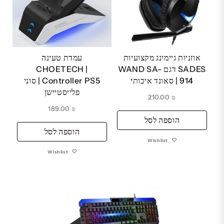
אוזניות גיימינג מקצועיות
עמדת טעינה
SADES דגם WAND SA-
CHOETECH |
914 | סאונד איכותי
Controller PS5 | סוני
פלייסטיישן
210.00
₪
189.00
₪
הוספה לסל
הוספה לסל
Wishlist
Wishlist