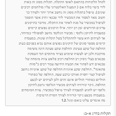
לקהל הלקוחות בהתאם לאופי התקלה. תקלות מסוג זה באות
לידי ביטוי בלוח אם ( המעגל האלקטרוני עליו מולחמים רכיבים
שונים). טיפול בתקלות מסוג זה נחשב ארוך יותר ולצורך כך
חשוב מאד למסור את המכשיר לידי טכנאי ותיק אשר הוסמך
לטיפול במכשיר על מנת לאתר את התקלה. מדובר בתיקונים
עדינים הדורשים זמן רב יותר. אילו תיקונים נפוצים קיימים
במעבדה לתיקון גלקסי : מכשיר הגלקסי נחשב לפופולרי במיוחד,
אך לעיתים הוא עשוי להתקלקל בשל תקלות שונות. במעבדה
קיימים מספר סוגים של תיקונים נפוצים אותם נביא בפניכם כעת:
החלפה של שקע טעינה: החלפת שקע טעינה הינה משימה
מורכבת ולכן יש לעשות שימוש בציוד מתקדם תוך העסקת
טכנאים בעלי ניסיון רב החלפת רכיב פלאש צוות מומחה של
טכנאים ידע לפתור את הבעיה הידועה עבור רבים כ"מוות
פתאומי". החלפת שקע אוזניות החלפה של שקע אוזניות נחשב
לטיפול קצר יחסית ואורכו כרבע שעה. החלפה של כפתורי
הווליום כפתורי הווליום אינם זהים ולכן לעיתים יש לבצע
החלפה. ניקוי קורוזיה לעיתים מכשיר הגלקסי נרטב.לתיקון
גלקסי יש להגיע למעבדה לצורך טיפול במכשיר. צוות המומחים
במעבדה מבצע ניקוי קורוזיה לצורך הסרת הרטיבות.
מה אומרים עלינו בזאפ וגוגל
תקלות בדרג א-ב: