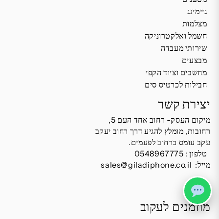
גיימינג
מצלמות
חשמל ואלקטרוניקה
שירותי מעבדה
מבצעים
מחשבים וציוד הקפי
חבילות לכרטיס סים
יצירת קשר
מיקום העסק- רחוב אחד העם 5,
רחובות, מומלץ להגיע דרך רחוב יעקב
עקב עומס ברחוב לפעמים.
טלפון :
0548967775
מייל:
sales@giladiphone.co.il
מוזמנים לעקוב