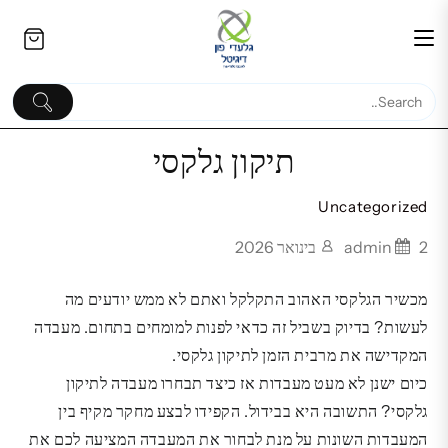
Ski
לתוכן
t
conten
תיקון גלקסי
Uncategorized
סוללה ניידת Baseus Airpow
כיסוי לאייפד אייר 5 - נוחות וסטייל
2 בינואר 2026
admin
Lite | קיבולת 10000mAh | הספק
₪
15W
מכשיר הגלקסי האהוב התקלקל ואתם לא ממש יודעים מה
125.00
₪
לעשות? בדיוק בשביל זה כדאי לפנות למומחים בתחום. מעבדה
המקדישה את מרבית הזמן לתיקון גלקסי.
כיום ישנן לא מעט מעבדות אז כיצד תבחרו מעבדה לתיקון
גלקסי? התשובה היא בבידול. הקפידו לבצע מחקר מקיף בין
המעבדות השונות על מנת לבחור את המעבדה המציעה לכם את