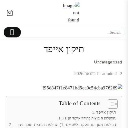
Ski
לתוכן
t
conten
תיקון אייפד
Uncategorized
החלפת מסך מקורי LCD+מגע
2 בינואר 2026
admin
Galaxy Z Flip4
Samsung Galaxy A7 (2017)
מקורי
Table of Contents
תיקון אייפד
התקלות הנפוצות בתיקון אייפד הן:
החלפת מסך מתחלקת לשניים: 1) החלפת זכוכית :אם היה