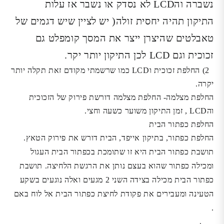
נשברה והLCD לא נסדק או נשבר אז עלות
התיקון תהיה יחסית זולה( יש לציין שיש דגמים של
טאבלטים שהיצרן ייצר את המסך קומפלט גם
זכוכית וגם LCD לכן התיקון יותר יקר.
2) החלפת זכוכית וLCD כמו שרשמתי מקודם זאת תקלה יותר
יקרה.
החלפת מצלמה- החלפת מצלמה דורשת פירוק של הזכוכית
והLCD , זמן התיקון משוער כשעה וחצי.
החלפת כפתור הבית
החלפת כפתור, בתיקון אייפד, הבית דורש את פירוק הטאץ.
תושבת כפתור הבית היא זו שתומכת בכפתור הבית העגול
ומכילה כפתור שהוא בעצם נותן את הרגשת הלחיצה. תושבת
כפתור הבית מכילה בצידה השני 2 מגעים ואלה נוגעים בשקע
הטעינה ומעבירים את פקודת לחיצת כפתור הבית אל לוח באם
.