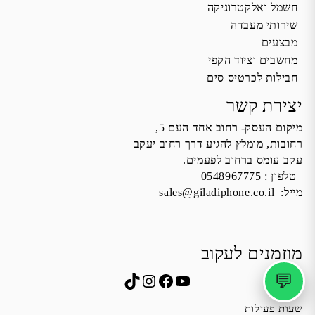
חשמל ואלקטרוניקה
שירותי מעבדה
מבצעים
מחשבים וציוד הקפי
חבילות לכרטיס סים
יצירת קשר
מיקום העסק- רחוב אחד העם 5,
רחובות, מומלץ להגיע דרך רחוב יעקב
עקב עומס ברחוב לפעמים.
טלפון :
0548967775
מייל:
sales@giladiphone.co.il
מוזמנים לעקוב
💬
Instagram
TikTok
Facebook
YouTube
שעות פעילות