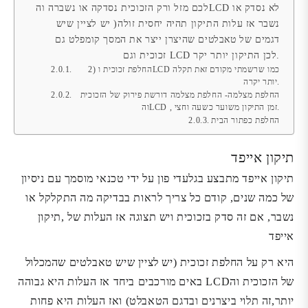
לכם מזל ורק הזכוכית נסדקה או נשברה והLCD לא נסדק או
נשבר אז עלות התיקון תהיה יחסית זולה( יש לציין שיש
דגמים של טאבלטים שהיצרן ייצר את המסך קומפלט גם
זכוכית וגם LCD לכן התיקון יותר יקר.
2) החלפת זכוכית וLCD כמו שרשמתי מקודם זאת תקלה
יותר יקרה.
החלפת מצלמה- החלפת מצלמה דורשת פירוק של הזכוכית
והLCD , זמן התיקון משוער כשעה וחצי.
החלפת כפתור הבית
תיקון אייפד
תיקון אייפד מתבצע בגלעדי פון על ידי טכנאי מוסמך עם ניסיון
של כמה שנים, קודם כל צריך לראות בבדיקה מה התקלקל או
נשבר, אם זה סדק בזכוכית ויש תצוגה אז העלות של ,תיקון
אייפד
היא רק על החלפת זכוכית (יש לציין שיש טאבלטים שהמכלול
של הזכוכית והLCD באים מורכבים ביחד אז העלות היא גבוהה
יותר,זה תלוי ביצרנים ובדגם הטאבלט) ואז העלות היא פחות