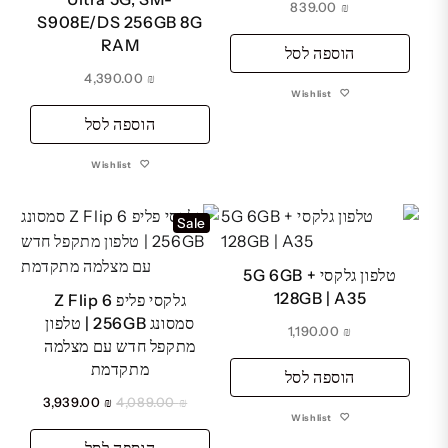
839.00
₪
S908E/DS 256GB 8G
RAM
הוספה לסל
4,390.00
₪
Wishlist
הוספה לסל
Wishlist
Sale
טלפון גלקסי 5G 6GB +
128GB | A35
גלקסי פליפ Z Flip 6
סמסונג 256GB | טלפון
1,190.00
₪
מתקפל חדש עם מצלמה
מתקדמת
הוספה לסל
המחיר
המחיר
3,939.00
₪
4,089.00
₪
Wishlist
המקורי
הנוכחי
הוספה לסל
היה:
הוא: