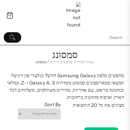
Ski
לתוכן
t
conten
סמסונג
עמוד הבית
/
טלפונים ניידים
/ סמסונג
תופסן iPad/Tablet למושב
מסך מחשב 7
מחפשים טלפון Samsung Galaxy חדש? בגלעדי פון דיגיטל
האחורי ברכב
אינץ' | תצוגה חד
תמצאו סמארטפונים סמסונג מסדרות Galaxy A, S ו-Z, במלאי
65.00
₪
ובהזמנה מראש, עם אחריות, מחירים משתלמים, משלוחים לכל
0
₪
הארץ ואיסוף מהחנות ברחובות.
Sort By:
מציגים את כל ⁦20⁩ התוצאות