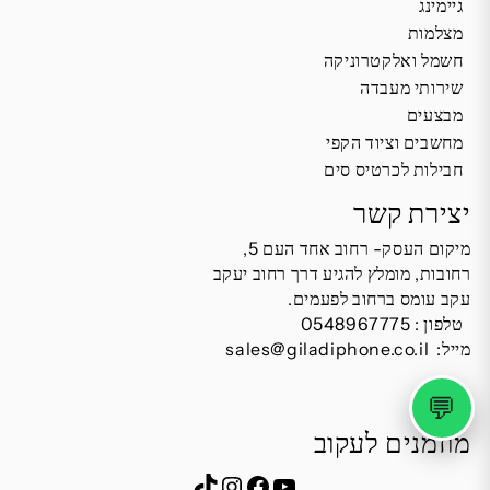
גיימינג
מצלמות
חשמל ואלקטרוניקה
שירותי מעבדה
מבצעים
מחשבים וציוד הקפי
חבילות לכרטיס סים
יצירת קשר
מיקום העסק- רחוב אחד העם 5,
רחובות, מומלץ להגיע דרך רחוב יעקב
עקב עומס ברחוב לפעמים.
טלפון :
0548967775
מייל:
sales@giladiphone.co.il
💬
מוזמנים לעקוב
Instagram
TikTok
Facebook
YouTube