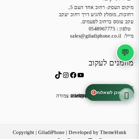
מיקום העסק- רחוב אחד העם 5,
רחובות, מומלץ להגיע דרך רחוב יעקב
עקב עומס ברחוב לפעמים.
טלפון :
0548967775
מייל:
sales@giladiphone.co.il
💬
מוזמנים לעקוב
Instagram
TikTok
Facebook
YouTube
שעות פעילות
סוכן לשאלות
1
שישי 9:00-13:00
א׳-ה׳ 19:00-16:00,14:00-9:30
מייל:
שבת סגור
כתובת: אחד העם 5, רחובות
*נא להתקשר לפני הגעה
לחנות התקשרו ואדאג לזה.
sales@giladiphone.co.il
מיקום חנייה: יש אפשרות לחניה צמודה
Copyright | GiladiPhone | Developed by ThemeHunk