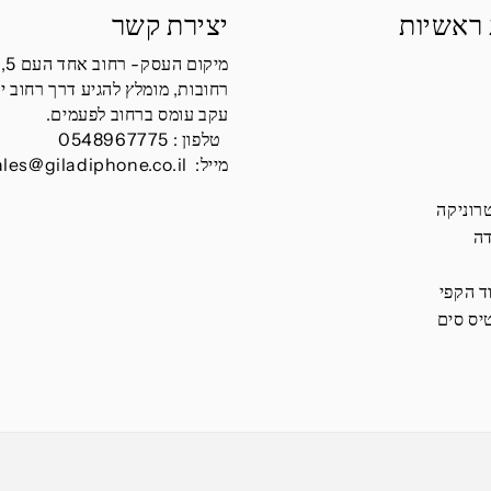
 ראשיות
יצירת קשר
מיקום העסק- רחוב אחד העם 5,
רחובות, מומלץ להגיע דרך רחוב י
עקב עומס ברחוב לפעמים.
טלפון :
0548967775
מייל:
ales@giladiphone.co.il
רוניקה
דה
ד הקפי
יס סים