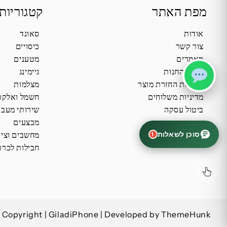
מפת האתר
קטגוריות
אודות
סאונד
צור קשר
כיסויים
מאמרים
מטענים
תקנון החנות
גיימינג
מדיניות החזרת מוצר
מצלמות
מדיניות משלוחים
חשמל ואלקט
ביטול עסקה
שירותי מעב
מבצעים
סוכן לשאלות
מחשבים וציו
1
חבילות לכרט
Copyright | GiladiPhone | Developed by ThemeHunk