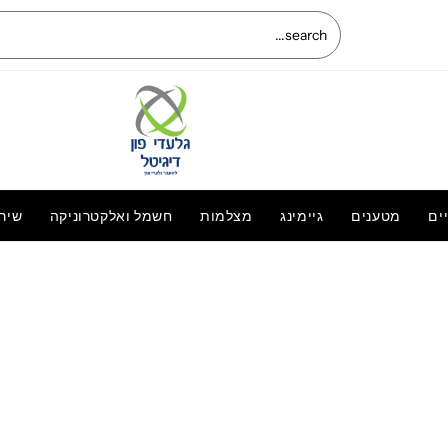
ים
מטענים
גיימינג
מצלמות
חשמל ואלקטרוניקה
שיר
החלפת מסך מקורי LCD+מגע Samsung
Galaxy A20e מקורי