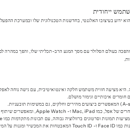
משתמש ייחודית
, בחדשנות הטכנולוגית שלו ובמערכת ההפעלה iOS הייחודית, המציעה חווית משתמש חלקה ואינטואיטיבי
הושק על ידי סטיב ג'ובס בשנת 2007. הוא חולל מהפכה בעולם הסלולר עם מסך המגע הרב-תכלית
ת.
ם חומרים איכותיים וגימור מושלם.
יתוף מידע ותכונות בין המכשירים.
סרטונים ברזולוציה גבוהה, עם תכונות מתקדמות כמו Portrait Mode ו- Night Mode.
 המידע האישי.