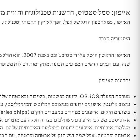
אייפון: סמל סטטוס, חדשנות טכנולוגית וחווית 
האייפון, סמארטפון הדגל של אפל, הפך לאייקון תרבותי וטכנולוגי. הוא ידוע בעיצובו האלגנטי
היסטוריה קצרה
האייפון הראשון 
שנה, עם דגמים חדשים המציעים תכונות מתקדמות ויכולות משופרו
יתרונות האייפון
מערכת הפעלה iOS: iOS ידועה בפשטות, ביציבות ובאבטחה שלה. היא מציעה חווית משתמש חלקה ואינטואיטיבית, עם גישה נוחה לאפליקציות ושירותים.
עיצוב אלגנטי: אייפונים ידועים בעיצובם המלוטש והמינימליסטי, ע
ביצועים חזקים: אייפונים מצוידים במעבדים חזקים (A-series chips) המאפשרים ביצועים מהירים וחלקים, גם במשימות תובעניות.
אקוסיסטם משולב: אייפונים משתלבים בצורה חלקה עם מוצרים אחרים של אפל, כמו Mac, iPad ו- Apple Watch, ומאפשרים ש
מצלמות איכותיות: אייפונים ידועים במצלמות האיכותיות שלהם, המציעות תמונות ו
אבטחה ופרטיות: אפל שמה דגש חזק על אבטחה ופרטיות, עם תכונות כמו Face ID ו- Touch ID המאבטחות את המכשיר ומגנות על