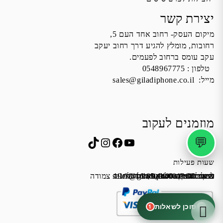
יצירת קשר
מיקום העסק- רחוב אחד העם 5,
רחובות, מומלץ להגיע דרך רחוב יעקב
עקב עומס ברחוב לפעמים.
טלפון :
0548967775
מייל:
sales@giladiphone.co.il
מוזמנים לעקוב
💬
Instagram
TikTok
Facebook
YouTube
שעות פעילות
שישי 9:00-13:00
א׳-ה׳ 19:00-16:00,14:00-9:30
מייל:
שבת סגור
כתובת: אחד העם 5, רחובות
*נא להתקשר לפני הגעה
לחנות התקשרו ואדאג לזה.
sales@giladiphone.co.il
מיקום חנייה: יש אפשרות לחניה צמודה
סוכן לשאלות
1