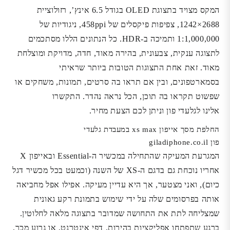
המקס מצויד בתצוגת OLED בגודל 6.5 אינץ’, רזולוציית
2688×1242, צפיפות פיקסלים של 458ppi, ניגודיות של
1:1,000,000 ותמיכה ב-HDR. כל הנתונים הללו מסתכמים
לתצוגה ענקית, צבעונית, בהירה מאוד, חדה, מדויקת ומוצלחת
מאוד. זאת אחת התצוגות הטובות ביותר שראיתי
בסמארטפונים, ובין אם תראו בה סרטים, תמונות, משחקים או
שפשוט תקראו בה תוכן, הכל נראה נהדר. התקשרו
אלינו לגלעדי פון וניתן לכם הצעת מחיר.
החלפת מסך אייפון xs max במעבדת גלעדי
פון
giladiphone.co.il
המגרעת המעיקה שהתחילה במכשיר ה-Essential ובאייפון X
אחריו נוכחת גם בדגם ה-XS של השנה (וכמעט בכל מכשיר דגל
כיום), ואני מצטער, אך היא עדיין מעיקה. אפילו אפל מחביאה
אותה בפרסומים שלה על ידי שימוש בתמונת רקע גאונית
שמצליחה לתת את התחושה שמדובר בתצוגה מלאה לחלוטין.
ברגע שתפתחו אפליקציות בהירות, דפי אינטרנט, או גרוע מכך,