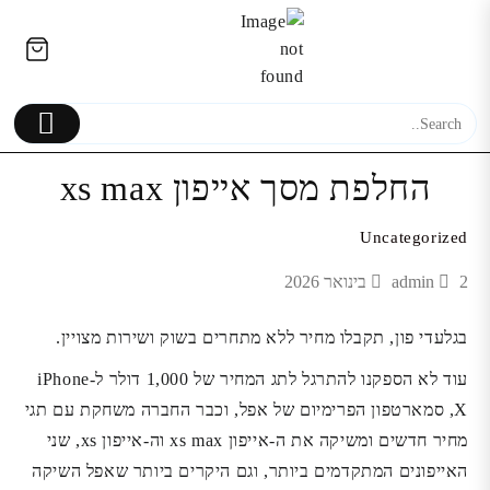
Ski
לתוכן
t
conten
החלפת מסך אייפון xs max
Uncategorized
טלפון סלולרי Xiaomi Redmi 12
החלפת מ
2 בינואר 2026
admin
NFC 256GB 8GB RAM שיאומי
Xiaomi Mi A1 שיא
720.00
₪
בגלעדי פון, תקבלו מחיר ללא מתחרים בשוק ושירות מצויין.
עוד לא הספקנו להתרגל לתג המחיר של 1,000 דולר ל-iPhone
X, סמארטפון הפרימיום של אפל, וכבר החברה משחקת עם תגי
מחיר חדשים ומשיקה את ה-אייפון xs max וה-אייפון xs, שני
האייפונים המתקדמים ביותר, וגם היקרים ביותר שאפל השיקה