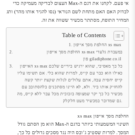
אי פעם. לקחנו את דגם ה-Max העצום לבדיקה מעמיקה כדי
לבדוק האם האם מתחת לשם הנוראי (נסו להגיד אותו מהר) ותג
המחיר התופח, מסתתר מכשיר ששווה את זה.
Table of Contents
החלפת מסך אייפון xs max
החלפת מסך אייפון xs max במעבדת גלעדי
פון giladiphone.co.il
האייפון xs max כל כך מאסיבי, שהוא ירגיש בידיים שלכם
כאילו הוא כבר עם קייס, למרות שהוא בלי. אם תשימו עליו
קייס יחסית עבה, אתם עלולים לגלות שקצת יותר קשה
להחזיק אותו ביד. ולא, לא היינו מסתכנים בלהסתובב עם
מכשיר כל כך יקר שמצופה בזכוכית מכל עבר ללא קייס, מה
גם שמדובר במכשיר מעט חלקלק.
החלפת מסך אייפון xs max
השינוי המשמעותי ביותר בדגם ה-Max הוא מן הסתם גודל
המסך. למרות שסטיב ג’ובס היה נגד מסכים גדולים כל כך,