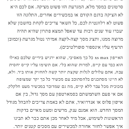
סרטונים במסך מלא, המגרעת הזו פשוט מציקה. אם לכם היא
לא הציקה בדגם הקודם או במכשירים אחרים, התלונה הזו
פשוט לא רלוונטית לכם, כל השאר צריכים לקחת בחשבון שלא
יעברו עוד שנים רבות עד שאפל תמצא פתרון שהיא תהיה
מרוצה ממנו, ותציג מסך קצה-לקצה אמיתי נטול מגרעת (וכמובן
תרעיף עליו אינספור סופרלטיבים).
האייפון xs max כל כך מאסיבי, שהוא ירגיש בידיים שלכם כאילו
הוא כבר עם קייס, למרות שהוא בלי. אם תשימו עליו קייס יחסית
עבה, אתם עלולים לגלות שקצת יותר קשה להחזיק אותו ביד. ולא,
לא היינו מסתכנים בלהסתובב עם מכשיר כל כך יקר שמצופה
בזכוכית מכל עבר ללא קייס, מה גם שמדובר במכשיר מעט חלקלק.
אם אי פעם השתמשתם בסמארטפון עם מסך גדול, בין אם
אייפון פלוס או אנדרואיד, אתם לא באמת צריכים להבהל מגודל
המסך החדש. הוא אמנם ענק, מרשים ומעט מאיים בדקות
הראשונות לשימוש, אבל מיד לאחר מכן אתם כבר לא תבינו
איך אפשר לחזור אחורה למכשירים עם מסכים קטנים יותר.