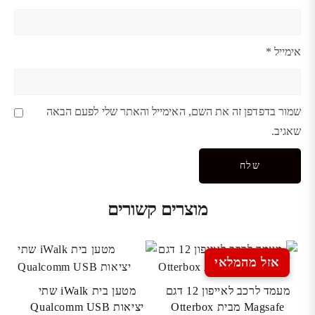
אימייל
*
שמור בדפדפן זה את השם, האימייל והאתר שלי לפעם הבאה
שאגיב.
מוצרים קשורים
אזל מהמלאי
מעמד לרכב לאייפון 12 דגם
מטען בית iWalk שתי
Magsafe מבית Otterbox
יציאות Qualcomm USB