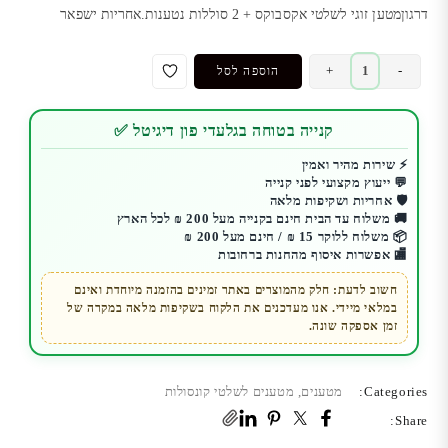
דרגוןמטען זוגי לשלטי אקסבוקס + 2 סוללות נטענות.אחריות ישפאר
כמות
+
-
הוספה לסל
של
DRAGON
קנייה בטוחה בגלעדי פון דיגיטל ✅
XBOX
SERIES
⚡ שירות מהיר ואמין
💬 ייעוץ מקצועי לפני קנייה
DUAL
🛡️ אחריות ושקיפות מלאה
CHARGING
🚚 משלוח עד הבית חינם בקנייה מעל 200 ₪ לכל הארץ
DOCK
📦 משלוח ללוקר 15 ₪ / חינם מעל 200 ₪
🏬 אפשרות איסוף מהחנות ברחובות
מטען
זוגי
חשוב לדעת: חלק מהמוצרים באתר זמינים בהזמנה מיוחדת ואינם
במלאי מיידי. אנו מעדכנים את הלקוח בשקיפות מלאה במקרה של
דרגון
זמן אספקה שונה.
Categories:
מטענים
,
מטענים לשלטי קונסולות
Share: