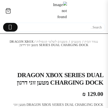
Ski
לתוכן
t
conten
עמוד הבית
/
מטענים
/
מטענים לשלטי קונסולות
/ DRAGON XBOX
SERIES DUAL CHARGING DOCK מטען זוגי דרגון
חצובה מקצועית דגם DC-800
מבית Candc
iPhone 13 Pro | מגן אלגנטי
₪
130.00
₪
DRAGON XBOX SERIES DUAL
CHARGING DOCK מטען זוגי דרגון
₪
129.00
DRAGON XBOX SERIES DUAL CHARGING DOCK מטען זוגי