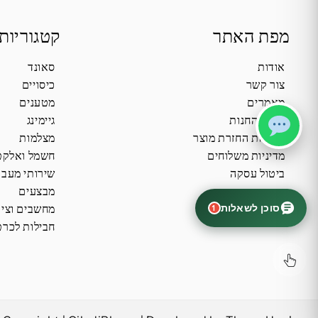
מפת האתר
קטגוריות
אודות
סאונד
צור קשר
כיסויים
מאמרים
מטענים
תקנון החנות
גיימינג
מדיניות החזרת מוצר
מצלמות
מדיניות משלוחים
חשמל ואלקט
ביטול עסקה
שירותי מעב
מבצעים
סוכן לשאלות
מחשבים וציו
1
חבילות לכרט