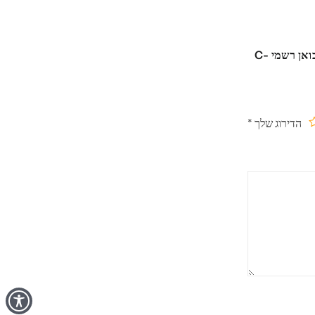
היה הראשון לכתוב סקירה “Apple TV 4K | WiFi + Ethernet | 128GB 2022 | יבואן רשמי C-
הדירוג שלך
*
תוך
ים
כבים