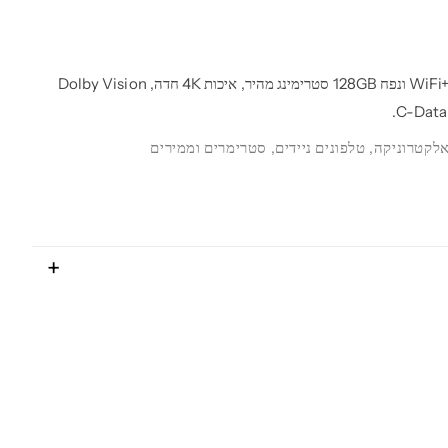
Apple TV 4K 2022 עם WiFi+Ethernet ונפח 128GB סטרימינג מהיר, איכות 4K חדה, Dolby Vision
לקטרוניקה
,
טלפונים ניידים
,
סטרימרים וממירים