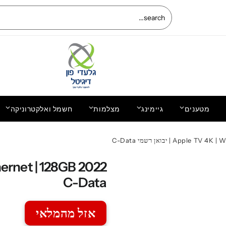
מטענים
גיימינג
מצלמות
חשמל ואלקטרוניקה
החלפת מסך LCD+מגע מקוריים OnePlus
Nord CE 2
C-Data
אזל מהמלאי