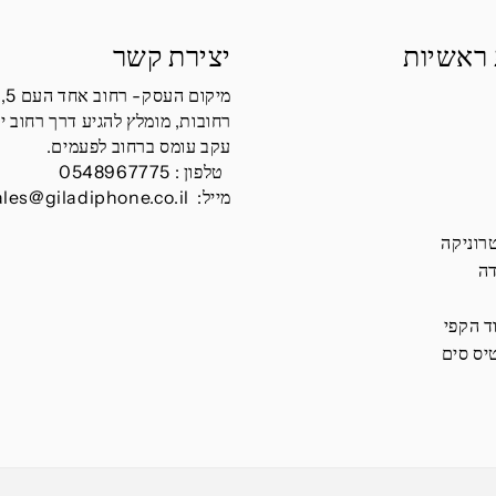
 ראשיות
יצירת קשר
מיקום העסק- רחוב אחד העם 5,
רחובות, מומלץ להגיע דרך רחוב י
עקב עומס ברחוב לפעמים.
טלפון :
0548967775
מייל:
ales@giladiphone.co.il
רוניקה
דה
ד הקפי
יס סים