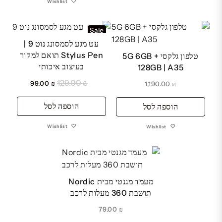
Wishlist
Sale
עט מגע לסמסונג נוט 9 |
Stylus Pen תואם למקור
טלפון גלקסי 5G 6GB +
בעיצוב איכותי
128GB | A35
129.00
₪
המחיר
המחיר
99.00
₪
1,190.00
₪
המקורי
הנוכחי
היה:
הוספה לסל
הוא:
הוספה לסל
₪ 99.00.
₪ 129.00.
Wishlist
Wishlist
מעמד מגנטי מבית Nordic
תושבת 360 מעלות לרכב
79.00
₪