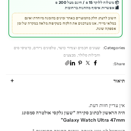
Watch
📦 משלוח ללוקר 15 ₪ / חינם מעל 200 ₪
🏬 אפשרות איסוף מהחנות ברחובות
Ultra
47mm
חשוב לדעת: חלק מהמוצרים באתר זמינים בהזמנה מיוחדת ואינם
במלאי מיידי. אנו מעדכנים את הלקוח בשקיפות מלאה במקרה של זמן
אספקה שונה.
Categories:
שעונים חכמים וצמידי כושר
,
טלפונים ניידים
,
כרטיסי סים
וחבילות סלולר
,
מבצעים
Share:
תיאור
אין עדיין חוות דעת.
היה הראשון לכתוב סקירה “שעון גלקסי אולטרה סמסונג
Galaxy Watch Ultra 47mm”
האימייל לא יוצג באתר.
שדות החובה מסומנים
*