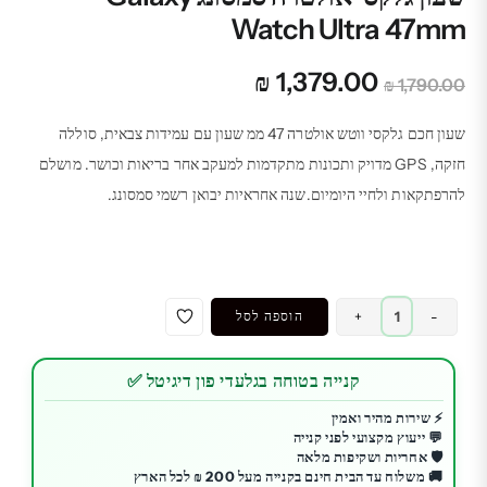
Watch Ultra 47mm
המחיר
המחיר
₪
1,379.00
₪
1,790.00
המקורי
הנוכחי
היה:
הוא:
שעון חכם גלקסי ווטש אולטרה 47 ממ שעון עם עמידות צבאית, סוללה
₪ 1,379.00.
₪ 1,790.00.
חזקה, GPS מדויק ותכונות מתקדמות למעקב אחר בריאות וכושר. מושלם
להרפתקאות ולחיי היומיום.שנה אחראיות יבואן רשמי סמסונג.
כמות
-
+
הוספה לסל
של
שעון
קנייה בטוחה בגלעדי פון דיגיטל ✅
גלקסי
אולטרה
⚡ שירות מהיר ואמין
💬 ייעוץ מקצועי לפני קנייה
סמסונג
🛡️ אחריות ושקיפות מלאה
Galaxy
🚚 משלוח עד הבית חינם בקנייה מעל 200 ₪ לכל הארץ