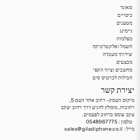
סאונד
כיסויים
מטענים
גיימינג
מצלמות
חשמל ואלקטרוניקה
שירותי מעבדה
מבצעים
מחשבים וציוד הקפי
חבילות לכרטיס סים
יצירת קשר
מיקום העסק- רחוב אחד העם 5,
רחובות, מומלץ להגיע דרך רחוב יעקב
עקב עומס ברחוב לפעמים.
טלפון :
0548967775
מייל:
sales@giladiphone.co.il