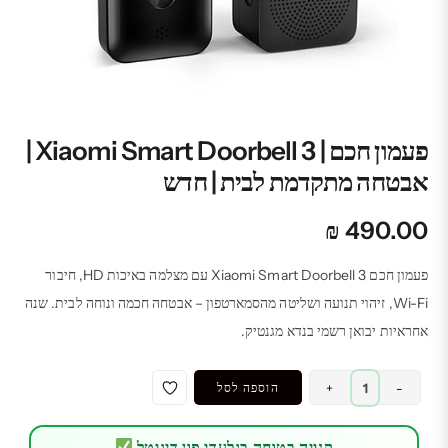
פעמון חכם | Xiaomi Smart Doorbell 3 |
אבטחה מתקדמת לבית | חדש
₪
490.00
פעמון חכם Xiaomi Smart Doorbell 3 עם מצלמה באיכות HD, חיבור
Wi-Fi, זיהוי תנועה ושליטה מהסמארטפון – אבטחה חכמה ונוחה לבית. שנה
אחראיות יבואן רשמי בנדא מגנטיק.
כמות
-
+
הוספה לסל
של
פעמון
קנייה בטוחה בגלעדי פון דיגיטל