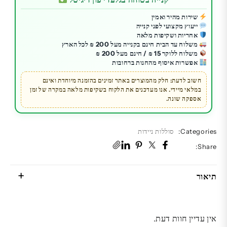
חכם
|
שירות מהיר ואמין
ייעוץ מקצועי לפני קנייה
Xiaomi
אחריות ושקיפות מלאה
Smart
משלוח עד הבית חינם בקנייה מעל 200 ₪ לכל הארץ
Doorbell
משלוח ללוקר 15 ₪ / חינם מעל 200 ₪
אפשרות איסוף מהחנות ברחובות
3
|
חשוב לדעת: חלק מהמוצרים באתר זמינים בהזמנה מיוחדת ואינם
במלאי מיידי. אנו מעדכנים את הלקוח בשקיפות מלאה במקרה של זמן
אבטחה
אספקה שונה.
מתקדמת
לבית
|
Categories:
סוללות ניידות
חדש
Share:
תיאור
אין עדיין חוות דעת.