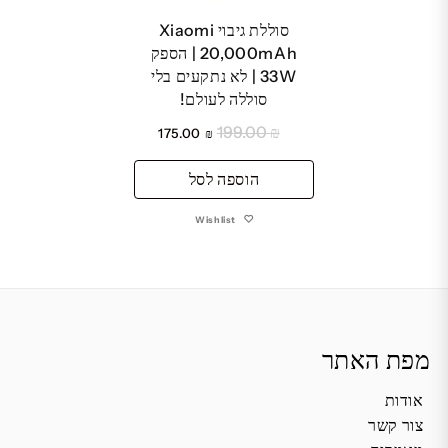
סוללת גיבוי Xiaomi
20,000mAh | הספק
33W | לא נתקעים בלי
סוללה לעולם!
199.00
₪
המחיר
המחיר
175.00
₪
המקורי
הנוכחי
היה:
הוספה לסל
הוא:
₪ 175.00.
₪ 199.00.
Wishlist
מפת האתר
אודות
צור קשר