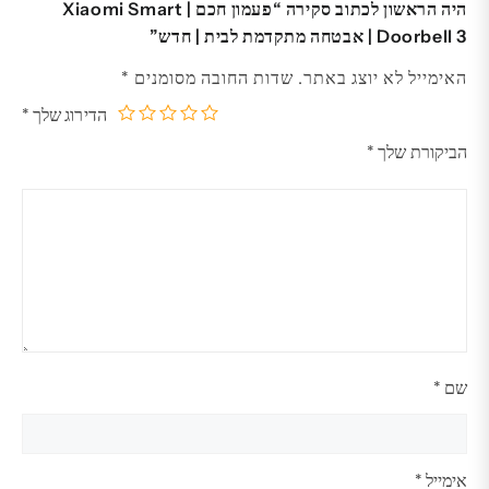
היה הראשון לכתוב סקירה “פעמון חכם | Xiaomi Smart
Doorbell 3 | אבטחה מתקדמת לבית | חדש”
האימייל לא יוצג באתר.
שדות החובה מסומנים
*
הדירוג שלך
*
5
4
3
2
1
הביקורת שלך
*
מתוך
מתוך
מתוך
מתוך
מתוך
5
5
5
5
5
כוכבים
כוכבים
כוכבים
כוכבים
כוכבים
שם
*
אימייל
*