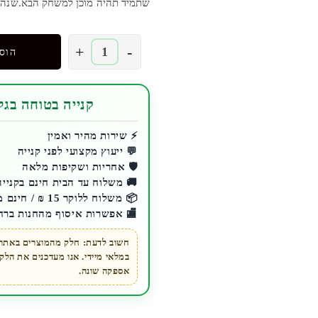
שתמיד תהיה מוכן למשחק הבא.שנה א
כמות
+
-
הוס
של
עמדת
טעינה
קנייה בטוחה בגלע
CHOETECH
|
⚡ שירות מהיר ואמין
💬 ייעוץ מקצועי לפני קנייה
Controller
🛡️ אחריות ושקיפות מלאה
PS5
🚚 משלוח עד הבית חינם בקנייה מעל 200 ₪ 
|
📦 משלוח ללוקר 15 ₪ / חינם מעל 200 ₪
סוני
🏬 אפשרות איסוף מהחנות ברח
פלייסטיישן
חשוב לדעת: חלק מהמוצרים באתר ז
במלאי מיידי. אנו מעדכנים את הל
אספקה שונה.