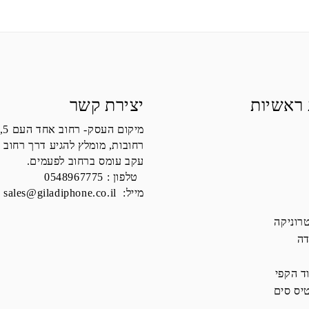
 ראשיות
יצירת קשר
מיקום העסק- רחוב אחד העם 5,
רחובות, מומלץ להגיע דרך רחוב 
עקב עומס ברחוב לפעמים.
טלפון :
0548967775
מייל:
sales@giladiphone.co.il
רוניקה
דה
ד הקפי
יס סים