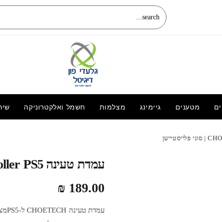
ים
מטענים
גיימינג
מצלמות
חשמל ואלקטרוניקה
שיר
בקר אלחוטי DragonShock 4 מבית PC/PS4
,DragonWar
189.00
₪
עמדת טעינה CHOETECH | Controller PS5 | סוני פלייסטיישן
₪
189.00
עמד