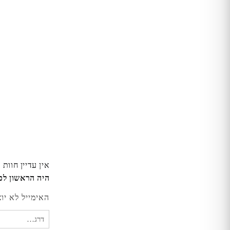
אין עדיין חוות 
היה הראשון לכתוב סקירה “עמדת 
האימייל לא יו