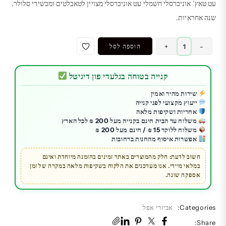
עט טאץ’ אוניברסלי חשמלי עט אוניברסלי מצויין לטאבלטים ומכשירי סלולר.
שנה אחראיות.
כמות
-
+
הוספה לסל
של
עט
קנייה בטוחה בגלעדי פון דיגיטל
טאץ'
|
שירות מהיר ואמין
ייעוץ מקצועי לפני קנייה
אוניברסלי
אחריות ושקיפות מלאה
חשמלי
משלוח עד הבית חינם בקנייה מעל 200 ₪ לכל הארץ
|
משלוח ללוקר 15 ₪ / חינם מעל 200 ₪
אפשרות איסוף מהחנות ברחובות
ל-
iPad
חשוב לדעת: חלק מהמוצרים באתר זמינים בהזמנה מיוחדת ואינם
במלאי מיידי. אנו מעדכנים את הלקוח בשקיפות מלאה במקרה של זמן
|
אספקה שונה.
Tablet
|
מכשירי
Categories:
אביזרי אפל
סלולר
Share: