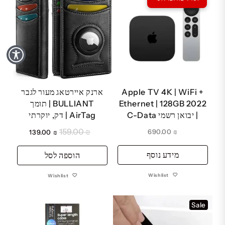
Apple TV 4K | WiFi +
ארנק איירטאג מעור לגבר
Ethernet | 128GB 2022
BULLIANT | תומך
| יבואן רשמי C-Data
AirTag | דק, יוקרתי
159.00
₪
המחיר
המחיר
690.00
₪
139.00
₪
המקורי
הנוכחי
מידע נוסף
היה:
הוספה לסל
הוא:
₪ 139.00.
₪ 159.00.
Wishlist
Wishlist
Sale