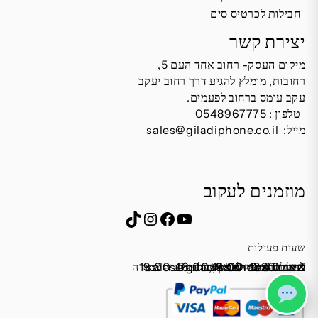
חבילות לכרטיס סים
יצירת קשר
מיקום העסק- רחוב אחד העם 5,
רחובות, מומלץ להגיע דרך רחוב יעקב
עקב עומס ברחוב לפעמים.
טלפון :
0548967775
מייל:
sales@giladiphone.co.il
מוזמנים לעקוב
Instagram
TikTok
Facebook
YouTube
שעות פעילות
שישי 9:00-13:00
מייל:
א׳-ה׳ 19:00-16:00,14:00-9:30
שבת סגור
כתובת: אחד העם 5, רחובות
*נא להתקשר לפני הגעה
לחנות התקשרו ואדאג לזה.
sales@giladiphone.co.il
מיקום חנייה: יש אפשרות לחניה צמודה