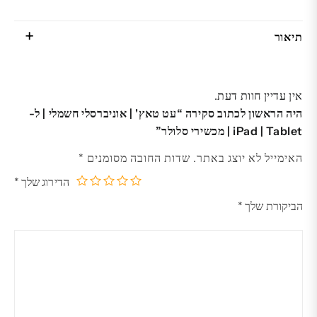
תיאור
אין עדיין חוות דעת.
היה הראשון לכתוב סקירה “עט טאץ' | אוניברסלי חשמלי | ל-
iPad | Tablet | מכשירי סלולר”
האימייל לא יוצג באתר.
שדות החובה מסומנים
*
הדירוג שלך
*
5
4
3
2
1
הביקורת שלך
*
מתוך
מתוך
מתוך
מתוך
מתוך
5
5
5
5
5
כוכבים
כוכבים
כוכבים
כוכבים
כוכבים