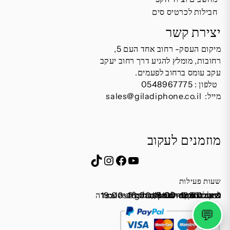
חבילות לכרטיס סים
יצירת קשר
מיקום העסק- רחוב אחד העם 5,
רחובות, מומלץ להגיע דרך רחוב יעקב
עקב עומס ברחוב לפעמים.
טלפון :
0548967775
מייל:
sales@giladiphone.co.il
מוזמנים לעקוב
Instagram
TikTok
Facebook
YouTube
שעות פעילות
שישי 9:00-13:00
מייל:
א׳-ה׳ 19:00-16:00,14:00-9:30
שבת סגור
כתובת: אחד העם 5, רחובות
*נא להתקשר לפני הגעה
לחנות התקשרו ואדאג לזה.
sales@giladiphone.co.il
מיקום חנייה: יש אפשרות לחניה צמודה
💬