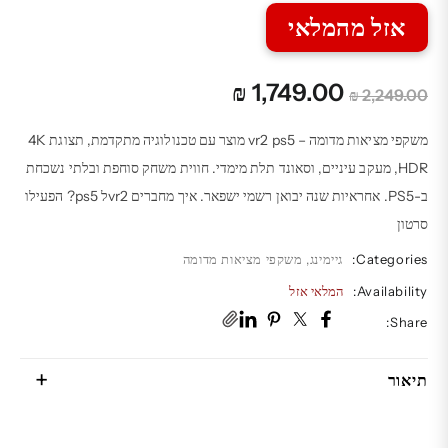
אזל מהמלאי
המחיר
המחיר
₪
1,749.00
₪
2,249.00
המקורי
הנוכחי
היה:
הוא:
משקפי מציאות מדומה – vr2 ps5 מוצר עם טכנולוגיה מתקדמת, תצוגת 4K
₪ 1,749.00.
₪ 2,249.00.
HDR, מעקב עיניים, וסאונד תלת מימדי. חווית משחק סוחפת ובלתי נשכחת
ב-PS5. אחראיות שנה יבואן רשמי ישפאר. איך מחברים vr2ל ps5? הפעילו
סרטון
Categories:
גיימינג
,
משקפי מציאות מדומה
Availability:
המלאי אזל
Share:
תיאור