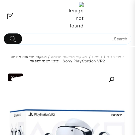
Ski
לתוכן
t
conten
עמוד הבית
/
גיימינג
/
משקפי מציאות מדומה
/ משקפי מציאות מדומה
Sony PlayStation VR2 | יבואן רשמי ישפאר
מקלדת מכנית ועכבר | Packard
-
Sale
Bell | למחשב שולחני | עברית
STATION/NINTENDO
אנגלית
₪
215.00
₪