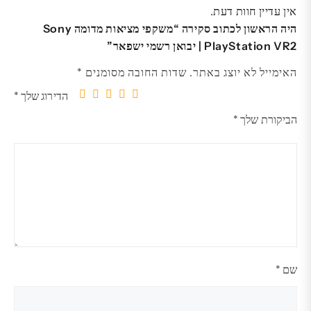
אין עדיין חוות דעת.
היה הראשון לכתוב סקירה “משקפי מציאות מדומה Sony
PlayStation VR2 | יבואן רשמי ישפאר”
האימייל לא יוצג באתר.
שדות החובה מסומנים
*
הדירוג שלך
*
5
4
3
2
1
הביקורת שלך
*
מתוך
מתוך
מתוך
מתוך
מתוך
5
5
5
5
5
כוכבים
כוכבים
כוכבים
כוכבים
כוכבים
שם
*