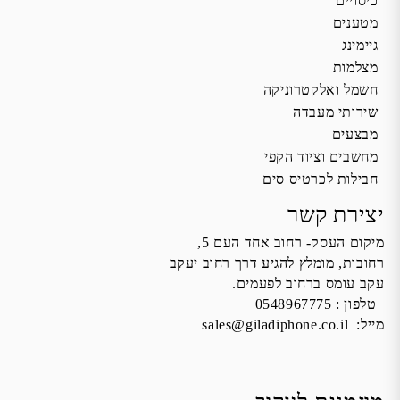
כיסויים
מטענים
גיימינג
מצלמות
חשמל ואלקטרוניקה
שירותי מעבדה
מבצעים
מחשבים וציוד הקפי
חבילות לכרטיס סים
יצירת קשר
מיקום העסק- רחוב אחד העם 5,
רחובות, מומלץ להגיע דרך רחוב יעקב
עקב עומס ברחוב לפעמים.
טלפון :
0548967775
מייל:
sales@giladiphone.co.il