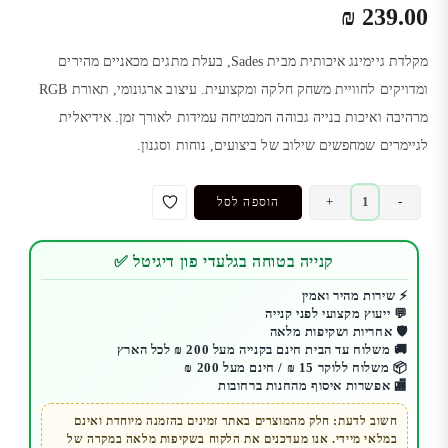
₪
239.00
מקלדת גיימינג איכותית מבית Sades, בעלת מתגים מכאניים מהירים
ומדויקים לחוויית משחק חלקה ומקצועית. עיצוב ארגונומי, תאורת RGB
מרהיבה ואיכות בנייה גבוהה המבטיחה עמידות לאורך זמן. אידיאלית
לגיימרים שמחפשים שילוב של ביצועים, נוחות וסגנון.
כמות
+
-
הוספה לסל
של
מקלדת
קנייה בטוחה בגלעדי פון דיגיטל ✅
גיימיניג
מכאנית
⚡ שירות מהיר ואמין
💬 ייעוץ מקצועי לפני קנייה
Sades
🛡️ אחריות ושקיפות מלאה
דגם
🚚 משלוח עד הבית חינם בקנייה מעל 200 ₪ לכל הארץ
Neo
📦 משלוח ללוקר 15 ₪ / חינם מעל 200 ₪
🏬 אפשרות איסוף מהחנות ברחובות
Whistle
חשוב לדעת: חלק מהמוצרים באתר זמינים בהזמנה מיוחדת ואינם
במלאי מיידי. אנו מעדכנים את הלקוח בשקיפות מלאה במקרה של