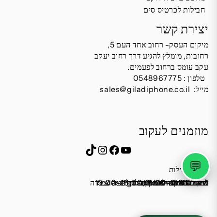
חבילות לכרטיס סים
יצירת קשר
מיקום העסק- רחוב אחד העם 5,
רחובות, מומלץ להגיע דרך רחוב יעקב
עקב עומס ברחוב לפעמים.
טלפון :
0548967775
מייל:
sales@giladiphone.co.il
מוזמנים לעקוב
Instagram
TikTok
Facebook
YouTube
💬
שעות פעילות
שישי 9:00-13:00
מייל:
א׳-ה׳ 19:00-16:00,14:00-9:30
שבת סגור
כתובת: אחד העם 5, רחובות
*נא להתקשר לפני הגעה
לחנות התקשרו ואדאג לזה.
sales@giladiphone.co.il
מיקום חנייה: יש אפשרות לחניה צמודה