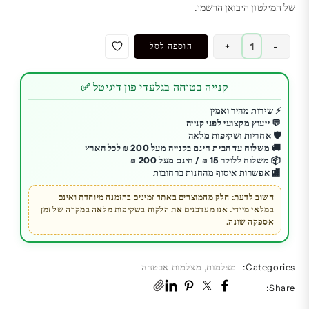
של המילטון היבואן הרשמי.
כמות
-
+
הוספה לסל
של
מצלמת
קנייה בטוחה בגלעדי פון דיגיטל ✅
אבטחה
Xiaomi
⚡ שירות מהיר ואמין
💬 ייעוץ מקצועי לפני קנייה
C100
🛡️ אחריות ושקיפות מלאה
|
🚚 משלוח עד הבית חינם בקנייה מעל 200 ₪ לכל הארץ
איכות
📦 משלוח ללוקר 15 ₪ / חינם מעל 200 ₪
🏬 אפשרות איסוף מהחנות ברחובות
Full
HD
חשוב לדעת: חלק מהמוצרים באתר זמינים בהזמנה מיוחדת ואינם
במלאי מיידי. אנו מעדכנים את הלקוח בשקיפות מלאה במקרה של זמן
|
אספקה שונה.
שנה
אחריות
המילטון
Categories:
מצלמות
,
מצלמות אבטחה
Share: