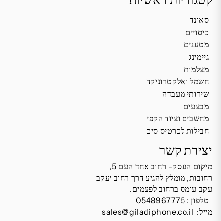
קטגוריות ראשיות
סאונד
כיסויים
מטענים
גיימינג
מצלמות
חשמל ואלקטרוניקה
שירותי מעבדה
מבצעים
מחשבים וציוד הקפי
חבילות לכרטיס סים
יצירת קשר
מיקום העסק- רחוב אחד העם 5,
רחובות, מומלץ להגיע דרך רחוב יעקב
עקב עומס ברחוב לפעמים.
טלפון :
0548967775
מייל:
sales@giladiphone.co.il