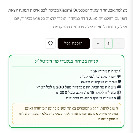
מצלמת אבטחה חיצונית Xiaomi Outdoorמביאה לכם איכות תמונה יוצאת
דופן עם רזולוציית 2.5K חדה במיוחד. תוכלו לראות כל פרט בבירור, יום
ולילה, הודות לראיית לילה צבעונית המתקדמת.
כמות
-
+
הוספה לסל
של
מצלמת
קנייה בטוחה בגלעדי פון דיגיטל ✅
אבטחה
חיצונית
⚡ שירות מהיר ואמין
💬 ייעוץ מקצועי לפני קנייה
|
🛡️ אחריות ושקיפות מלאה
יבואן
🚚 משלוח עד הבית חינם בקנייה מעל 200 ₪ לכל הארץ
רשמי
📦 משלוח ללוקר 15 ₪ / חינם מעל 200 ₪
🏬 אפשרות איסוף מהחנות ברחובות
|
Xiaomi
חשוב לדעת: חלק מהמוצרים באתר זמינים בהזמנה מיוחדת ואינם
במלאי מיידי. אנו מעדכנים את הלקוח בשקיפות מלאה במקרה של זמן
Outdoor
אספקה שונה.
Camera
CW300