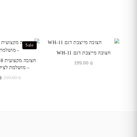
Sale
חצובה מייצבת דגם WH-11
חצו
199.00
₪
– מושלמת לצילו
ה
₪
210.00
₪
המ
הי
0.00.