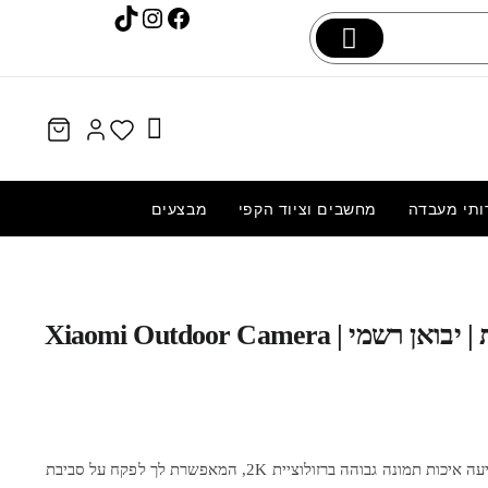
Instagram
TikTok
Facebook
ותי מעבדה
מחשבים וציוד הקפי
מבצעים
בשיד
החלפת מסך מקורי LCD+מגע Samsung
מצלמת אבטחה חיצונית | יבואן רשמי | Xiaomi Outdoor Camera
Galaxy C5 (2016)
מצלמת אבטחה חיצונית מתקדמתמציעה איכות תמונה גבוהה ברזולוציית 2K, המאפשרת לך לפקח על סביבת