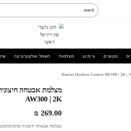
ים
מטענים
גיימינג
מצלמות
חשמל ואלקטרוניקה
שיר
Xiaomi
החלפת מסך חליפי LCD+מגע Apple
iPhone 8 plus אפל
AW300 | 2K
₪
269.00