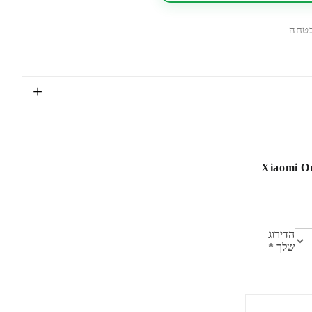
טחה
אן רשמי | Xiaomi Outdoor Camera
הדירוג
שלך
*