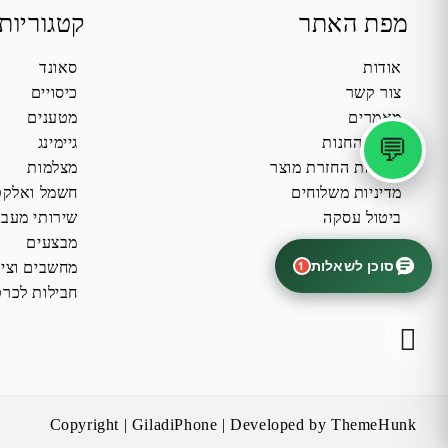
מפת האתר
קטגוריות
אודות
סאונד
צור קשר
כיסויים
מאמרים
מטענים
💬
תקנון החנות
גיימינג
מדיניות החזרת מוצר
מצלמות
מדיניות משלוחים
חשמל ואלקט
ביטול עסקה
שירותי מעב
מבצעים
סוכן לשאלות
1
מחשבים וציו
חבילות לכרט
Copyright | GiladiPhone | Developed by ThemeHunk