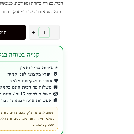
הבית בצורה ברורה ומפורטת. כמכשיר
בתנאי מזג אוויר קשים ומספקת פתרון
כמות
+
-
הוס
של
מצלמת
אבטחה
קנייה בטוחה בגלע
חיצונית
|
⚡ שירות מהיר ואמין
💬 ייעוץ מקצועי לפני קנייה
יבואן
🛡️ אחריות ושקיפות מלאה
רשמי
🚚 משלוח עד הבית חינם בקנייה מעל 200 ₪ 
|
📦 משלוח ללוקר 15 ₪ / חינם מעל 200 ₪
Xiaomi
🏬 אפשרות איסוף מהחנות ברח
Outdoor
Camera
חשוב לדעת: חלק מהמוצרים באתר ז
במלאי מיידי. אנו מעדכנים את הל
AW300
אספקה שונה.
|