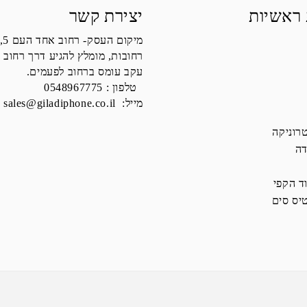
 ראשיות
יצירת קשר
מיקום העסק- רחוב אחד העם 5,
רחובות, מומלץ להגיע דרך רחוב 
עקב עומס ברחוב לפעמים.
טלפון :
0548967775
מייל:
sales@giladiphone.co.il
רוניקה
דה
ד הקפי
יס סים