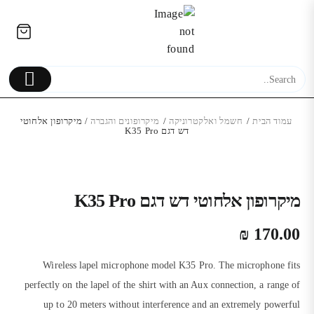
Ski
לתוכן
t
conten
עמוד הבית
/
חשמל ואלקטרוניקה
/
מיקרופונים והגברה
/ מיקרופון אלחוטי
דש דגם K35 Pro
אוזניות אלחוטיות עם magsafe
מארז טעינה | Apple AirPods Pro
 Stereo
מיקרופון אלחוטי דש דגם K35 Pro
2
₪
המחיר
המחיר
690.00
₪
775.00
₪
₪
170.00
המקורי
הנוכחי
היה:
הוא:
Wireless lapel microphone model K35 Pro. The microphone fits
₪ 690.00.
₪ 775.00.
perfectly on the lapel of the shirt with an Aux connection, a range of
up to 20 meters without interference and an extremely powerful