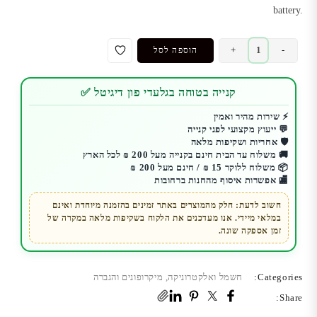
battery.
כמות
+
-
הוספה לסל
של
מיקרופון
קנייה בטוחה בגלעדי פון דיגיטל ✅
אלחוטי
דש
⚡ שירות מהיר ואמין
💬 ייעוץ מקצועי לפני קנייה
דגם
🛡️ אחריות ושקיפות מלאה
K35
🚚 משלוח עד הבית חינם בקנייה מעל 200 ₪ לכל הארץ
Pro
📦 משלוח ללוקר 15 ₪ / חינם מעל 200 ₪
🏬 אפשרות איסוף מהחנות ברחובות
חשוב לדעת: חלק מהמוצרים באתר זמינים בהזמנה מיוחדת ואינם
במלאי מיידי. אנו מעדכנים את הלקוח בשקיפות מלאה במקרה של
זמן אספקה שונה.
Categories:
חשמל ואלקטרוניקה
,
מיקרופונים והגברה
Share: