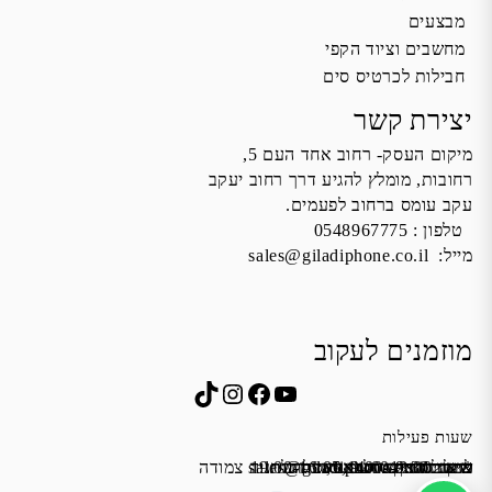
מבצעים
מחשבים וציוד הקפי
חבילות לכרטיס סים
יצירת קשר
מיקום העסק- רחוב אחד העם 5,
רחובות, מומלץ להגיע דרך רחוב יעקב
עקב עומס ברחוב לפעמים.
טלפון :
0548967775
מייל:
sales@giladiphone.co.il
מוזמנים לעקוב
Instagram
TikTok
Facebook
YouTube
שעות פעילות
שישי 9:00-13:00
א׳-ה׳ 19:00-16:00,14:00-9:30
מייל:
שבת סגור
כתובת: אחד העם 5, רחובות
*נא להתקשר לפני הגעה
לחנות התקשרו ואדאג לזה.
sales@giladiphone.co.il
מיקום חנייה: יש אפשרות לחניה צמודה