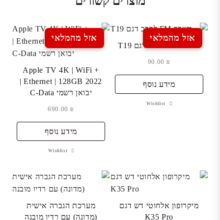
מוצרים קשורים
אזל מהמלאי
אזל מהמלאי
משדר FM לרכב דגם T19
90.00
₪
Apple TV 4K | WiFi +
Ethernet | 128GB 2022 |
מידע נוסף
יבואן רשמי C-Data
Wishlist
690.00
₪
מידע נוסף
Wishlist
מיקרופון אלחוטי דש דגם
מערכת הגברה אישית
K35 Pro
(מדונה) עם רדיו מובנה