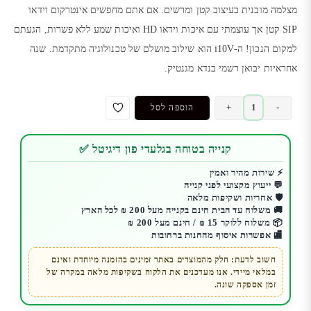
מצלמה מובנית בעיצוב קטן ומרשים. אם אתם מחפשים אינטרקום וידאו
SIP קטן אך עוצמתי עם איכות וידאו HD ואיכות שמע ללא פשרות, הגעתם
למקום הנכון! ה-i10V הוא שילוב מושלם של טכנולוגיה מתקדמת. שנה
אחראיות יבואן רשמי בנדא מגנטיק.
כמות
+
-
הוספה לסל
של
מיני
קנייה בטוחה בגלעדי פון דיגיטל ✅
אינטרקום
FANVIL
⚡ שירות מהיר ואמין
💬 ייעוץ מקצועי לפני קנייה
i10V
🛡️ אחריות ושקיפות מלאה
|
🚚 משלוח עד הבית חינם בקנייה מעל 200 ₪ לכל הארץ
אינטרקום
📦 משלוח ללוקר 15 ₪ / חינם מעל 200 ₪
🏬 אפשרות איסוף מהחנות ברחובות
SIP
עם
חשוב לדעת: חלק מהמוצרים באתר זמינים בהזמנה מיוחדת ואינם
במלאי מיידי. אנו מעדכנים את הלקוח בשקיפות מלאה במקרה של
מצלמה
זמן אספקה שונה.
מובנית