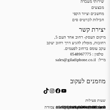
שירותי מעבדה
מבצעים
מחשבים וציוד הקפי
חבילות לכרטיס סים
יצירת קשר
מיקום העסק- רחוב אחד העם 5,
רחובות, מומלץ להגיע דרך רחוב יעקב
עקב עומס ברחוב לפעמים.
טלפון :
0548967775
מייל:
sales@giladiphone.co.il
מוזמנים לעקוב
Instagram
TikTok
Facebook
YouTube
שעות פעילות
שישי 9:00-13:00
א׳-ה׳ 19:00-16:00,14:00-9:30
מייל:
שבת סגור
כתובת: אחד העם 5, רחובות
*נא להתקשר לפני הגעה
לחנות התקשרו ואדאג לזה.
sales@giladiphone.co.il
מיקום חנייה: יש אפשרות לחניה צמודה