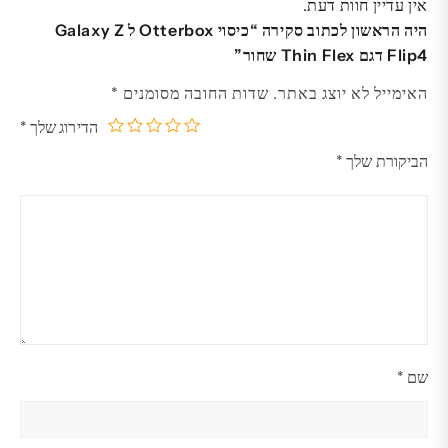
אין עדיין חוות דעת.
היה הראשון לכתוב סקירה “כיסוי Otterbox ל Galaxy Z
Flip4 דגם Thin Flex שחור”
האימייל לא יוצג באתר.
שדות החובה מסומנים
*
הדירוג שלך
*
5
4
3
2
1
הביקורת שלך
*
מתוך
מתוך
מתוך
מתוך
מתוך
5
5
5
5
5
כוכבים
כוכבים
כוכבים
כוכבים
כוכבים
שם
*