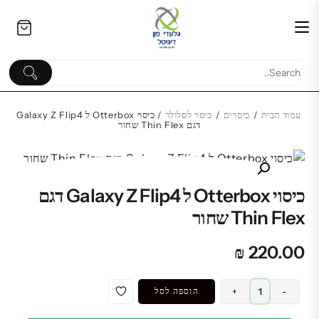
Ski
לתוכן
t
conten
עמוד הבית
/
כיסויים
/
כיסוי לסלולר
/ כיסוי Otterbox ל Galaxy Z Flip4
דגם Thin Flex שחור
החלפת מסך מקורי LCD+מגע |
אייפון XR iPhone XR | אפל
כיסוי Otterbox ל Galaxy Z Flip4 דגם
Apple
Thin Flex שחור
₪
₪
220.00
כמות
-
+
הוספה לסל
של