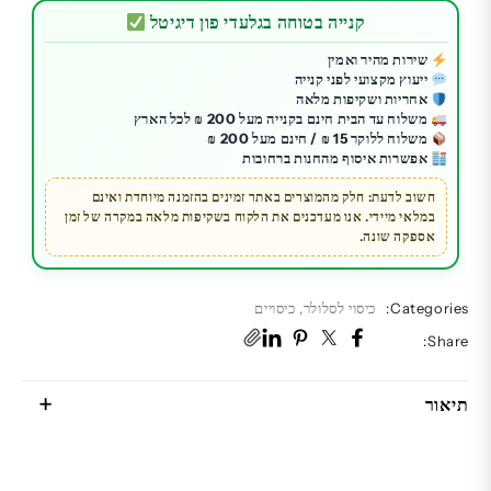
כיסוי
קנייה בטוחה בגלעדי פון דיגיטל
Otterbox
ל
שירות מהיר ואמין
ייעוץ מקצועי לפני קנייה
Galaxy
אחריות ושקיפות מלאה
Z
משלוח עד הבית חינם בקנייה מעל 200 ₪ לכל הארץ
Flip4
משלוח ללוקר 15 ₪ / חינם מעל 200 ₪
אפשרות איסוף מהחנות ברחובות
דגם
Thin
חשוב לדעת: חלק מהמוצרים באתר זמינים בהזמנה מיוחדת ואינם
במלאי מיידי. אנו מעדכנים את הלקוח בשקיפות מלאה במקרה של זמן
Flex
אספקה שונה.
שחור
Categories:
כיסוי לסלולר
,
כיסויים
Share:
תיאור