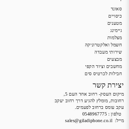
סאונד
כיסויים
מטענים
גיימינג
מצלמות
חשמל ואלקטרוניקה
שירותי מעבדה
מבצעים
מחשבים וציוד הקפי
חבילות לכרטיס סים
יצירת קשר
מיקום העסק- רחוב אחד העם 5,
רחובות, מומלץ להגיע דרך רחוב יעקב
עקב עומס ברחוב לפעמים.
טלפון :
0548967775
מייל:
sales@giladiphone.co.il