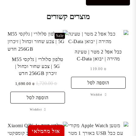
מוצרים קשורים
Sale
כבל אפל 2 מטר | טעינה
מהירה | יבואן C-Data
טלפון סלולרי | גלקסי M55
5G | צבע שחור וכחול |
119.00
₪
זיכרון 256GB חדש
הוספה לסל
₪
1,720.00
המחיר
המחיר
1,690.00
₪
המקורי
הנוכחי
Wishlist
היה:
הוא:
הוספה לסל
₪ 1,690.00.
₪ 1,720.00.
Wishlist
אזל מהמלאי