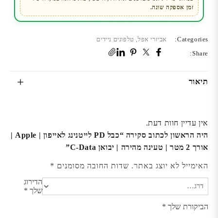
2
זמן אספקה שונה.
מטר
|
טעינה
Categories:
אביזרי אפל
,
טלפונים ניידים
מהירה
Share:
|
יבואן
תיאור
C-
Data
אין עדיין חוות דעת.
היה הראשון לכתוב סקירה “כבל PD לייטנינג לאייפון | Apple |
אורך 2 מטר | טעינה מהירה | יבואן C-Data”
האימייל לא יוצג באתר.
שדות החובה מסומנים
*
הדירוג
שלך
*
הביקורת שלך
*