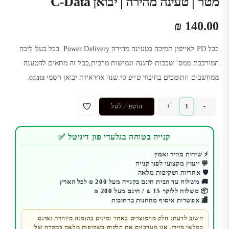
מטר | טעינה מהירה | יבואן C-Data
₪
140.00
כבל PD לאייפון תמיכה בטעינה מהירה Power Delivery .כבל בעל ליבה
המורכבת ממס’ שכבות להגנה וגמישות מרבית,כבל זה מתאים להטענה
ממחשבים התומכים בחיבור טייפ סי.שנה אחראיות יבואן רשמי cdata.
כמות
+
-
הוספה לסל
של
כבל
קנייה בטוחה בגלעדי פון דיגיטל ✅
PD
לייטנינג
⚡ שירות מהיר ואמין
💬 ייעוץ מקצועי לפני קנייה
לאייפון
🛡️ אחריות ושקיפות מלאה
|
🚚 משלוח עד הבית חינם בקנייה מעל 200 ₪ לכל הארץ
Apple
📦 משלוח ללוקר 15 ₪ / חינם מעל 200 ₪
🏬 אפשרות איסוף מהחנות ברחובות
|
אורך
חשוב לדעת: חלק מהמוצרים באתר זמינים בהזמנה מיוחדת ואינם
במלאי מיידי. אנו מעדכנים את הלקוח בשקיפות מלאה במקרה של