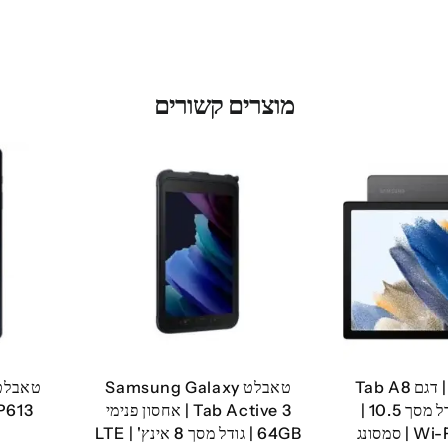
מוצרים קשורים
טאבלט A8 גלקסי | דגם Tab A8
טאבלט Samsung Galaxy
| SM-X200 | גודל מסך 10.5 |
Tab Active 3 | אחסון פנימי
64GB | גודל מסך 8 אינץ' | LTE