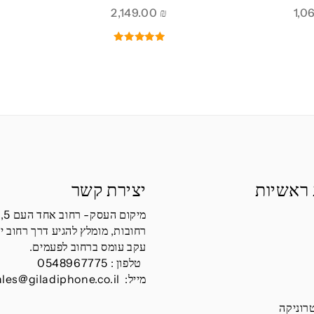
2,149.00
₪
דורג
5.00
מתוך 5
 ראשיות
יצירת קשר
מיקום העסק- רחוב אחד העם 5,
רחובות, מומלץ להגיע דרך רחוב י
עקב עומס ברחוב לפעמים.
טלפון :
0548967775
מייל:
ales@giladiphone.co.il
רוניקה