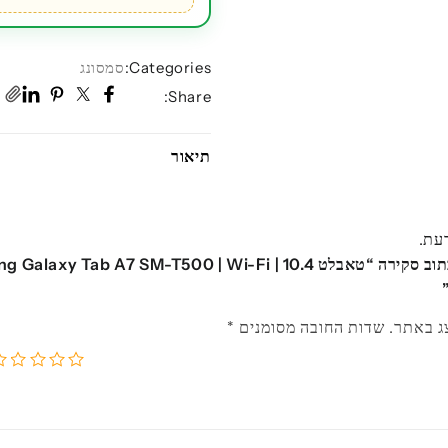
10.4
אינץ'
|
Categories:
סמסונג
32GB
Share:
אחסון
תיאור
דעת.
ג באתר.
שדות החובה מסומנים
*
5
4
3
2
1
מתוך
מתוך
מתוך
מתוך
מ
5
5
5
5
5
כוכבים
כוכבים
כוכבים
כוכב
כו