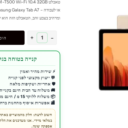
ומרהיב בצבע זהב, הטאבלט הזה הוא שי
כמות
+
-
הוס
של
טאבלט
Samsung
קנייה בטוחה בגלע
Galaxy
Tab
⚡ שירות מהיר ואמין
💬 ייעוץ מקצועי לפני קנייה
A7
🛡️ אחריות ושקיפות מלאה
SM-
🚚 משלוח עד הבית חינם בקנייה מעל 200 ₪ לכ
T500
📦 משלוח ללוקר 15 ₪ / חינם מעל 200 ₪
|
🏬 אפשרות איסוף מהחנות ברחו
Wi-
Fi
חשוב לדעת: חלק מהמוצרים באתר ז
במלאי מיידי. אנו מעדכנים את הל
|
אספקה שונה.