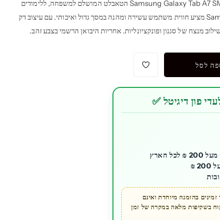
טאבלט Samsung Galaxy Tab A7 SM-T500 Wi-Fi 10.4 32GB הטאבלט המושלם למשפחה, ללימודים
או לעבודה – Samsung Galaxy Tab A7 מציע חווית משתמש עשירה ומהנה במסך גדול ואיכותי. עם עיצוב דק
לוב מנצח של סגנון ופונקציונליות. אחריות היבואן הרשמי בצבע זהב.
פה לסל
די פון דיגיטל ✅
ל הארץ
בות
מינים בהזמנה מיוחדת ואינם
קוח בשקיפות מלאה במקרה של זמן