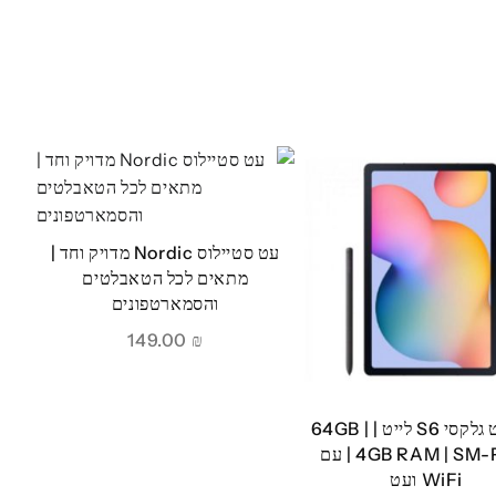
עט סטיילוס Nordic מדויק וחד |
מתאים לכל הטאבלטים
והסמארטפונים
149.00
₪
טאבלט גלקסי S6 לייט | 64GB |
4GB RAM | SM-P613 | עם
WiFi ועט