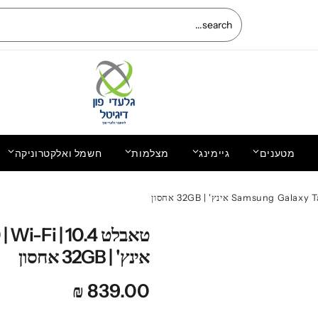
מטענים
גיימינג
מצלמות
חשמל ואלקטרוניקה
שעון חכם WIWU SMART WATCH SW01
390.00
₪
טאבלט i | 10.4
אינץ' | 32GB אחסון
₪
839.00