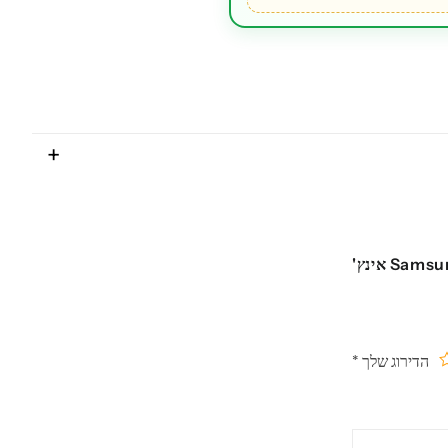
היה הראשון לכתוב סקירה “טאבלט Samsung Galaxy Tab A7 SM-T500 | Wi-Fi | 10.4 אינץ'
הדירוג שלך
*
תוך
ים
כבים