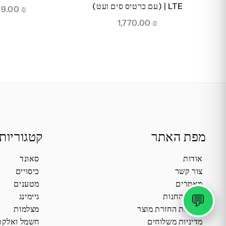
LTE | (עם כרטיס סים ועט)
1,069.00
₪
1,770.00
₪
מפת האתר
קטגוריות
אודות
סאונד
צור קשר
כיסויים
מאמרים
מטענים
💬
תקנון החנות
גיימינג
מדיניות החזרת מוצר
מצלמות
מדיניות משלוחים
חשמל ואלקט