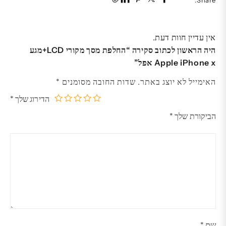
אין עדיין חוות דעת.
היה הראשון לכתוב סקירה “החלפת מסך מקורי LCD+מגע
Apple iPhone x אפל”
האימייל לא יוצג באתר.
שדות החובה מסומנים
*
הדירוג שלך
*
5
4
3
2
1
הביקורת שלך
*
מתוך
מתוך
מתוך
מתוך
מתוך
5
5
5
5
5
כוכבים
כוכבים
כוכבים
כוכבים
כוכבים
שם
*