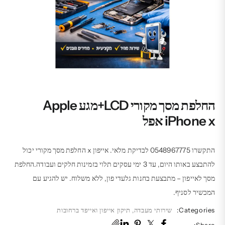
החלפת מסך מקורי LCD+מגע Apple
iPhone x אפל
התקשרו 0548967775 לבדיקת מלאי. אייפון x החלפת מסך מקורי יכול
להתבצע באותו היום, עד 3 ימי עסקים תלוי בזמינות חלקים ועבודה.החלפת
מסך לאייפון – מתבצעת בחנות גלעדי פון, ללא משלוח. יש להגיע עם
המכשיר לסניף.
Categories:
שירותי מעבדה
,
תיקון אייפון ואייפד ברחובות
Share: