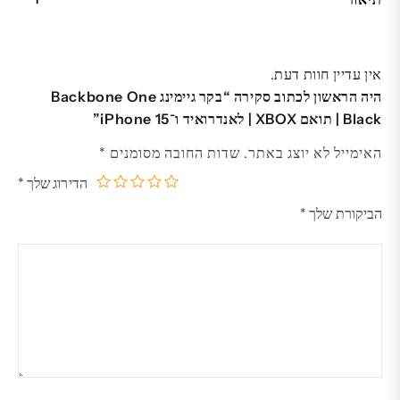
אין עדיין חוות דעת.
היה הראשון לכתוב סקירה “בקר גיימינג Backbone One
Black | תואם XBOX | לאנדרואיד ו־iPhone 15”
האימייל לא יוצג באתר.
שדות החובה מסומנים
*
הדירוג שלך
*
5
4
3
2
1
הביקורת שלך
*
מתוך
מתוך
מתוך
מתוך
מתוך
5
5
5
5
5
כוכבים
כוכבים
כוכבים
כוכבים
כוכבים