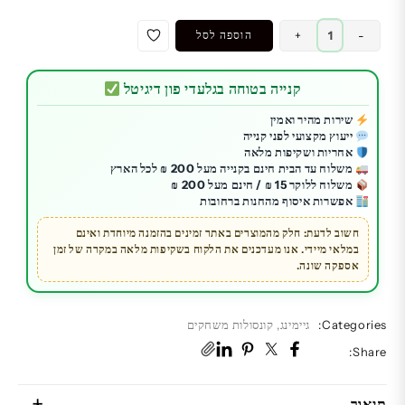
כמות
-
+
הוספה לסל
של
בקר
קנייה בטוחה בגלעדי פון דיגיטל
גיימינג
Backbone
שירות מהיר ואמין
ייעוץ מקצועי לפני קנייה
One
אחריות ושקיפות מלאה
Black
משלוח עד הבית חינם בקנייה מעל 200 ₪ לכל הארץ
|
משלוח ללוקר 15 ₪ / חינם מעל 200 ₪
אפשרות איסוף מהחנות ברחובות
תואם
XBOX
חשוב לדעת: חלק מהמוצרים באתר זמינים בהזמנה מיוחדת ואינם
במלאי מיידי. אנו מעדכנים את הלקוח בשקיפות מלאה במקרה של זמן
|
אספקה שונה.
לאנדרואיד
ו־iPhone
15
Categories:
גיימינג
,
קונסולות משחקים
Share:
תיאור