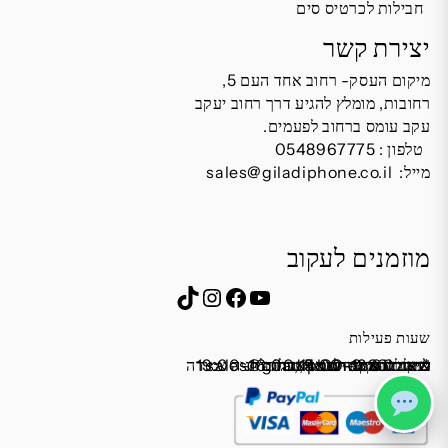
חבילות לכרטיס סים
יצירת קשר
מיקום העסק- רחוב אחד העם 5,
רחובות, מומלץ להגיע דרך רחוב יעקב
עקב עומס ברחוב לפעמים.
טלפון :
0548967775
מייל:
sales@giladiphone.co.il
מוזמנים לעקוב
Instagram
TikTok
Facebook
YouTube
שעות פעילות
שישי 9:00-13:00
מייל:
א׳-ה׳ 19:00-16:00,14:00-9:30
שבת סגור
כתובת: אחד העם 5, רחובות
*נא להתקשר לפני הגעה
לחנות התקשרו ואדאג לזה.
sales@giladiphone.co.il
מיקום חנייה: יש אפשרות לחניה צמודה