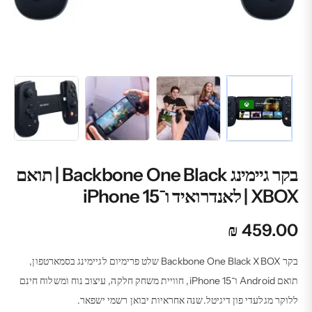
בקר גיימינג Backbone One Black | תואם
XBOX | לאנדרואיד ו־iPhone 15
₪
459.00
בקר Backbone One Black XBOX שלט פרימיום לגיימינג בסמארטפון,
תואם Android ו־iPhone 15, חוויית משחק חלקה, עיצוב נוח ומשלוח חינם
ללוקר מגלעדי פון דיגיטל.שנה אחראיות יבואן רשמי ישפאר.