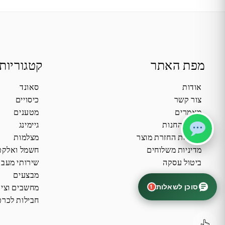
מפת האתר
קטגוריות
אודות
סאונד
צור קשר
כיסויים
מאמרים
מטענים
תקנון החנות
גיימינג
מדיניות החזרת מוצר
מצלמות
מדיניות משלוחים
חשמל ואלקט
ביטול עסקה
שירותי מעב
מבצעים
סוכן לשאלות
מחשבים וציו
1
חבילות לכרט