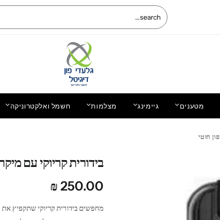
מטענים
גיימינג
מצלמות
חשמל ואלקטרוניקה
החלפת מסך LCD+מגע מקוריים Xiaomi
ון חוטי
Redmi 9A שיאומי רדמי 9A
בידורית קריוקי עם מיקרו
₪
250.00