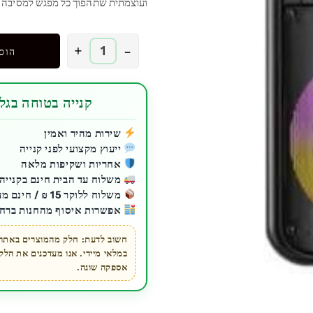
ועוצמתית שתהפוך כל מפגש למסיבה 
כמות
+
-
הוס
של
בידורית
קריוקי
קנייה בטוחה בגלע
עם
מיקרופון
שירות מהיר ואמין
ייעוץ מקצועי לפני קנייה
חוטי
אחריות ושקיפות מלאה
משלוח עד הבית חינם בקנייה מעל 200 ₪ ל
משלוח ללוקר 15 ₪ / חינם מעל 200 ₪
אפשרות איסוף מהחנות ברחו
חשוב לדעת: חלק מהמוצרים באתר ז
במלאי מיידי. אנו מעדכנים את הל
אספקה שונה.