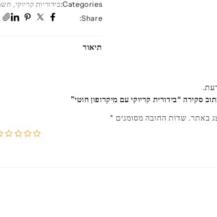
Categories:
בידוריות קריוקי
,
חשמל
Share:
תיאור
דעת.
וב סקירה “בידורית קריוקי עם מיקרופון חוטי”
ג באתר.
שדות החובה מסומנים
*
5
4
3
2
1
מתוך
מתוך
מתוך
מתוך
מ
5
5
5
5
5
כוכבים
כוכבים
כוכבים
כוכב
כו