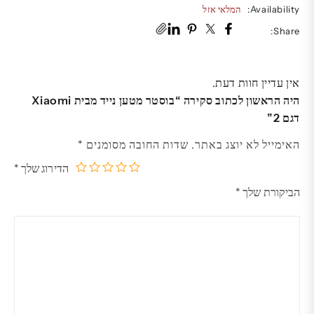
Availability:
המלאי אזל
Share:
אין עדיין חוות דעת.
היה הראשון לכתוב סקירה “בוסטר מטען נייד מבית Xiaomi
דגם 2”
האימייל לא יוצג באתר.
שדות החובה מסומנים
*
הדירוג שלך
*
5
4
3
2
1
הביקורת שלך
*
מתוך
מתוך
מתוך
מתוך
מתוך
5
5
5
5
5
כוכבים
כוכבים
כוכבים
כוכבים
כוכבים