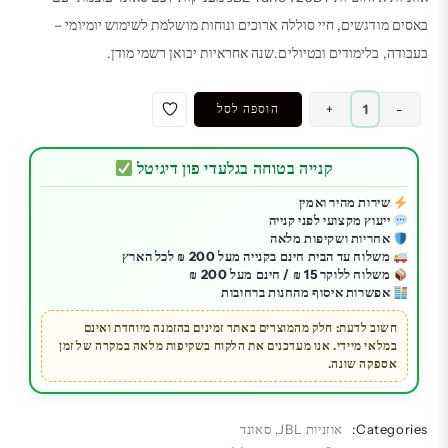
באסים מודגשים, חיי סוללה ארוכים ונוחות מושלמת לשימוש יומיומי –
בעבודה, בלימודים ובטיולים.שנה אחראיות יבואן רשמי מודן.
כמות
-
+
הוספה לסל
של
אוזניות
קנייה בטוחה בגלעדי פון דיגיטל
אלחוטיות
JBL
שירות מהיר ואמין
ייעוץ מקצועי לפני קנייה
Tune
אחריות ושקיפות מלאה
720BT
משלוח עד הבית חינם בקנייה מעל 200 ₪ לכל הארץ
שחור
משלוח ללוקר 15 ₪ / חינם מעל 200 ₪
אפשרות איסוף מהחנות ברחובות
|
איכות
חשוב לדעת: חלק מהמוצרים באתר זמינים בהזמנה מיוחדת ואינם
במלאי מיידי. אנו מעדכנים את הלקוח בשקיפות מלאה במקרה של זמן
סאונד
אספקה שונה.
מדהימה
|
אחריות
Categories:
אוזניות JBL
,
סאונד