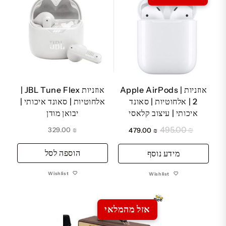
אוזניות | Apple AirPods
אוזניות JBL Tune Flex |
2 | אלחוטיות | סאונד
אלחוטיות | סאונד איכותי |
איכותי | עיצוב קלאסי
יבואן מודן
495.00
₪
המחיר
המחיר
329.00
₪
479.00
₪
המקורי
הנוכחי
הוספה לסל
מידע נוסף
היה:
הוא:
₪ 479.00.
₪ 495.00.
Wishlist
Wishlist
אזל מהמלאי