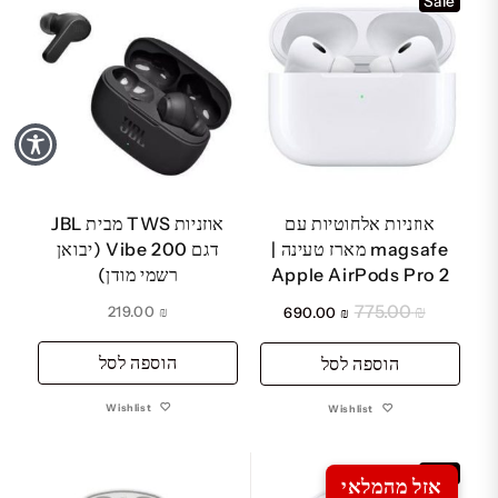
Sale
אוזניות אלחוטיות עם
אוזניות TWS מבית JBL
magsafe מארז טעינה |
דגם Vibe 200 (יבואן
Apple AirPods Pro 2
רשמי מודן)
775.00
₪
המחיר
המחיר
219.00
₪
690.00
₪
המקורי
הנוכחי
הוספה לסל
היה:
הוספה לסל
הוא:
₪ 690.00.
₪ 775.00.
Wishlist
Wishlist
Sale
אזל מהמלאי