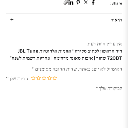
רשמית
Share:
לשנה
תיאור
אין עדיין חוות דעת.
היה הראשון לכתוב סקירה “אוזניות אלחוטיות JBL Tune
720BT שחור | איכות סאונד מדהימה | אחריות רשמית לשנה”
האימייל לא יוצג באתר.
שדות החובה מסומנים
*
הדירוג שלך
*
5
4
3
2
1
הביקורת שלך
*
מתוך
מתוך
מתוך
מתוך
מתוך
5
5
5
5
5
כוכבים
כוכבים
כוכבים
כוכבים
כוכבים