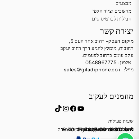
מבצעים
מחשבים וציוד הקפי
חבילות לכרטיס סים
יצירת קשר
מיקום העסק- רחוב אחד העם 5,
רחובות, מומלץ להגיע דרך רחוב יעקב
עקב עומס ברחוב לפעמים.
טלפון :
0548967775
מייל:
sales@giladiphone.co.il
מוזמנים לעקוב
Instagram
TikTok
Facebook
YouTube
שעות פעילות
שישי 9:00-13:00
מייל:
א׳-ה׳ 19:00-16:00,14:00-9:30
שבת סגור
כתובת: אחד העם 5, רחובות
*נא להתקשר לפני הגעה
לחנות התקשרו ואדאג לזה.
sales@giladiphone.co.il
מיקום חנייה: יש אפשרות לחניה צמודה