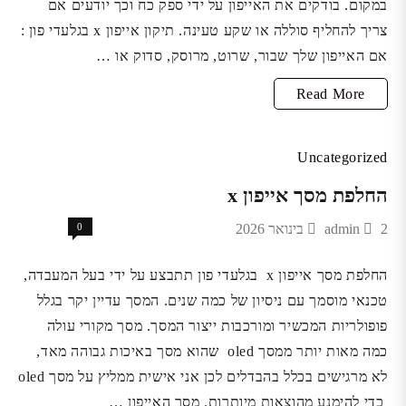
במקום. בודקים את האייפון על ידי ספק כח וכך יודעים אם
צריך להחליף סוללה או שקע טעינה. תיקון אייפון x בגלעדי פון :
אם האייפון שלך שבור, שרוט, מרוסק, סדוק או …
החלפת
Read More
מסך
אייפון
Uncategorized
xr
החלפת מסך אייפון x
2 בינואר 2026
admin
0
החלפת מסך אייפון x בגלעדי פון תתבצע על ידי בעל המעבדה,
טכנאי מוסמך עם ניסיון של כמה שנים. המסך עדיין יקר בגלל
פופולריות המכשיר ומורכבות ייצור המסך. מסך מקורי עולה
כמה מאות יותר ממסך oled שהוא מסך באיכות גבוהה מאד,
לא מרגישים בכלל בהבדלים לכן אני אישית ממליץ על מסך oled
כדי להימנע מהוצאות מיותרות. מסך האייפון …