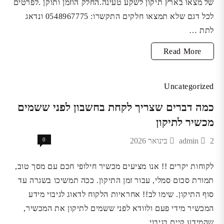
של מצאו בארץ תיקון לשקע טעינה.החלק הוזמן ותוקן .לפרטים
לכל דגם שלא תמצאו חלקים התקשרו: 0548967775 ונדאג
לתת …
במידה
Read More
ולא
מצאתם
Uncategorized
אצל
כמה דברים שצריך לקחת בחשבון לפני ששמים
הספקים,
מכשיר לתיקון
חלקים
2 בינואר 2026
admin
0
למכשיר
סלולר
לקוחות יקרים !! אנו מציעים מכשיר חילופי חכם עם מסך טוב,
תמורת סכום סמלי, עבור זמן התיקון. ככה תמשיכו בשגרה עד
סוף התיקון. שימו לב!! אחראיות הלקוח לדאוג לגיבוי מידע
המכשיר מידי פעם ולוודא לפני ששמים לתיקון את המכשיר,
שהמידע קיים בגיבוי.