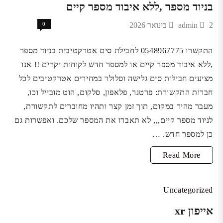
טלפון
בניוד מספר ,ללא איבוד מספר קיים
חדש
2 בינואר 2026
admin
0
התקשרו 0548967775 לחבילת סים אטרקטיבית בניוד מספר
,ללא איבוד מספר קיים או למספר חדש לקוחות יקרים !! אנו
מציעים חבילות סים גלישה וסלולר במחירים אטרקטיבים לכל
חברות התקשורת: פרטנר, פלאפון, סלקום, הוט מובייל וכו,
מעבר מהיר במקום, תוך זמן קצר ותהיו מחוברים לתקשורת,
לניוד מספר קיים,,, לא תאבדו את המספר שלכם. ואפשרות גם
כן למספר חדש. …
התקשרו
Read More
0548967775
לחבילת
Uncategorized
סים
אייפון xr
אטרקטיבית