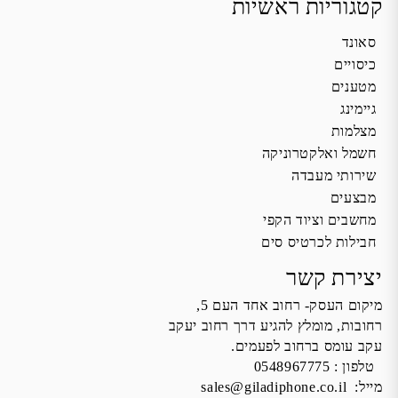
קטגוריות ראשיות
סאונד
כיסויים
מטענים
גיימינג
מצלמות
חשמל ואלקטרוניקה
שירותי מעבדה
מבצעים
מחשבים וציוד הקפי
חבילות לכרטיס סים
יצירת קשר
מיקום העסק- רחוב אחד העם 5,
רחובות, מומלץ להגיע דרך רחוב יעקב
עקב עומס ברחוב לפעמים.
טלפון :
0548967775
מייל:
sales@giladiphone.co.il