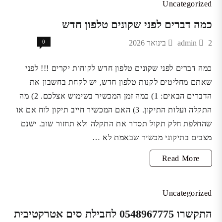
אייפון
Uncategorized
7
כמה דברים לפני שקונים טלפון חדש
2 בינואר 2026
admin
0
כמה דברים לפני שקונים טלפון חדש לקוחות יקרים !!! לפני
שאתם מחליטים לקנות טלפון חדש, יש לקחת בחשבון את
הדברים הבאים: 1) כמה זמן המכשיר בשימוש אצלכם. 2) מה
התקלה ועלות התיקון. 3) האם המכשיר חייב תיקון לוח אם או
שהחלפת חלק תקול תסדר את התקלה ולא תחזור שוב. ישנם
מצבים בתיקוני מכשיר שבאמת לא …
כמה
Read More
דברים
לפני
Uncategorized
שקונים
התקשרו 0548967775 לחבילת סים אטרקטיבית