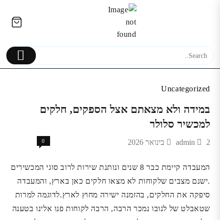
Ski
לתוכן
t
conten
Uncategorized
במידה ולא מצאתם אצל הספקים, חלקים
ערכת Skech ל-iPhone 13 Pro |
עט טאץ' | אוניברסלי ח
למכשיר סלולר
כיסוי איכותי | הגנה מקיפה
iPad | Tablet | מכשירי סלולר
2 בינואר 2026
admin
0
289.00
₪
המעבדה קיימת כבר 8 שנים ונותנת שירות לרוב סוגי המכשירים
.ישנם מצבים שלקוחות לא מצאו חלקים כאן בארץ, והמעבדה
סיפקה את החלקים, בהזמנה ישירה מחוץ לארץ.לדוגמה למרות
שטאבלט של לנובו נמכר הרבה, הרבה לקוחות פנו אלינו בטענה