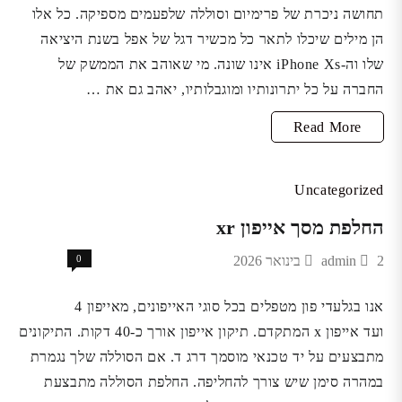
תחושה ניכרת של פרימיום וסוללה שלפעמים מספיקה. כל אלו
הן מילים שיכלו לתאר כל מכשיר דגל של אפל בשנת היציאה
שלו וה-iPhone Xs אינו שונה. מי שאוהב את הממשק של
החברה על כל יתרונותיו ומוגבלותיו, יאהב גם את …
אז
Read More
מה
חדש
Uncategorized
באייפון
החלפת מסך אייפון xr
xs
2 בינואר 2026
admin
0
המתקדם?
אנו בגלעדי פון מטפלים בכל סוגי האייפונים, מאייפון 4
ועד אייפון x המתקדם. תיקון אייפון אורך כ-40 דקות. התיקונים
מתבצעים על יד טכנאי מוסמך דרג ד. אם הסוללה שלך נגמרת
במהרה סימן שיש צורך להחליפה. החלפת הסוללה מתבצעת