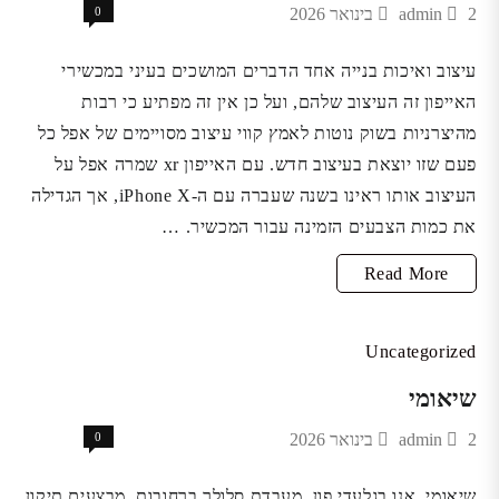
2 בינואר 2026
admin
0
בניוד
מספר
עיצוב ואיכות בנייה אחד הדברים המושכים בעיני במכשירי
האייפון זה העיצוב שלהם, ועל כן אין זה מפתיע כי רבות
,ללא
מהיצרניות בשוק נוטות לאמץ קווי עיצוב מסויימים של אפל כל
איבוד
פעם שזו יוצאת בעיצוב חדש. עם האייפון xr שמרה אפל על
מספר
העיצוב אותו ראינו בשנה שעברה עם ה-iPhone X, אך הגדילה
קיים
את כמות הצבעים הזמינה עבור המכשיר. …
אייפון
Read More
xr
Uncategorized
שיאומי
2 בינואר 2026
admin
0
שיאומי אנו בגלעדי פון, מעבדת סלולר ברחובות, מבצעים תיקון