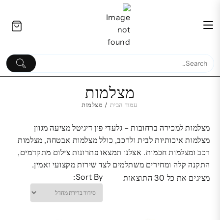
Ski
לתוכן
t
conten
מצלמות
עמוד הבית
/ מצלמות
כיסוי מגן מסך זכוכית לשעון אפל
בידורית קר
מצלמות למכירה ברחובות – גלעדי פון דיגיטל מציעה מגוון
Ninthpro אקרילית Apple
1200X | רמקול ני
מצלמות איכותיות לבית ולרכב, כולל מצלמות אבטחה, מצלמות
Watch מידה 40 ממ
רכב ומצלמות חכמות. אצלנו תמצאו פתרונות צילום מתקדמים,
0
₪
35.00
₪
התקנה קלה ומחירים משתלמים לצד שירות מקצועי ואמין.
Sort By:
מציגים את כל ⁦30⁩ התוצאות