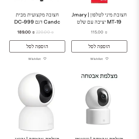
חצובת מיני לטלפון | Jmary
חצובה מקצועית מבית
MT-19 יציבה עם שלט
Candc דגם DC-999
המחיר
המחיר
189.00
₪
220.00
₪
115.00
₪
המקורי
הנוכחי
הוספה לסל
הוספה לסל
היה:
הוא:
₪ 189.00.
₪ 220.00.
Wishlist
Wishlist