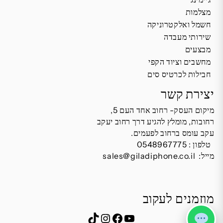
מצלמות
חשמל ואלקטרוניקה
שירותי מעבדה
מבצעים
מחשבים וציוד הקפי
חבילות לכרטיס סים
יצירת קשר
מיקום העסק- רחוב אחד העם 5,
רחובות, מומלץ להגיע דרך רחוב יעקב
עקב עומס ברחוב לפעמים.
טלפון :
0548967775
מייל:
sales@giladiphone.co.il
מוזמנים לעקוב
Instagram
TikTok
Facebook
YouTube