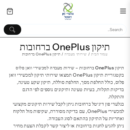
Ski
לתוכן
t
conten
תיקון OnePlus ברחובות
עמוד הבית
/
שירותי מעבדה
/ תיקון OnePlus ברחובות
תיקון OnePlus ברחובות – שירות מעבדה למכשירי וואן פלוס
רמקול בידורית אלחוטי נייד |
כרטיסי סים וחבילות ס
בקטגוריית תיקון OnePlus תמצאו שירותי תיקון למכשירי וואן
XG500 דגם | יצרן Sony | סאונד
ולחו״ל | ניוד מספר ושי
פלוס, כולל החלפת מסך, החלפת סוללה, תיקון שקע טעינה,
עוצמתי ומקצועי
בדיקות תקלות, בעיות טעינה ותיקונים נוספים לפי הדגם
1,819.00
₪
והתקלה.
בגלעדי פון דיגיטל ברחובות ניתן לקבל שירות תיקונים מקצועי
למכשירי OnePlus, עם בדיקה מסודרת, שקיפות מול הלקוח
ואחריות על התיקון בהתאם לסוג העבודה.
ניתן להגיע לחנות ברחובות או ליצור קשר לקבלת הצעת מחיר