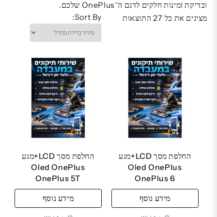
ובדיקת זמינות חלקים לדגם ה־OnePlus שלכם.
Sort By:
מציגים את כל ⁦27⁩ התוצאות
החלפת מסך LCD+מגע
החלפת מסך LCD+מגע
Oled OnePlus
Oled OnePlus
OnePlus 5T
OnePlus 6
מידע נוסף
מידע נוסף