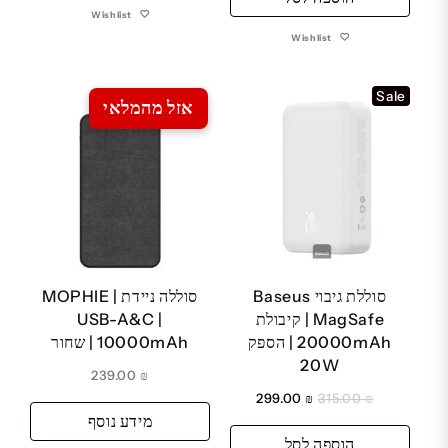
Wishlist
Wishlist
Sale
אזל מהמלאי
סוללת גיבוי Baseus
סוללה ניידת MOPHIE |
MagSafe | קיבולת
USB-A&C |
20000mAh | הספק
10000mAh | שחור
20W
239.00
₪
המחיר
המחיר
299.00
₪
315.00
₪
מידע נוסף
המקורי
הנוכחי
הוספה לסל
היה:
הוא: