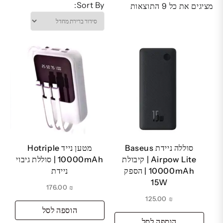
Sort By:
מציגים את כל ⁦9⁩ התוצאות
סוללה ניידת Baseus
מטען נייד Hotriple
Airpow Lite | קיבולת
10000mAh | סוללת גיבוי
10000mAh | הספק
ניידת
15W
176.00
₪
125.00
₪
הוספה לסל
הוספה לסל