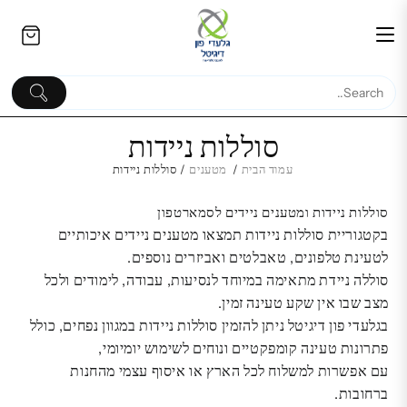
Ski
לתוכן
t
conten
סוללות ניידות
עמוד הבית
/
מטענים
/ סוללות ניידות
סוללות ניידות ומטענים ניידים לסמארטפון
בקר Xbox Series Black
בקטגוריית סוללות ניידות תמצאו מטענים ניידים איכותיים
אקסבוקס
לטעינת טלפונים, טאבלטים ואביזרים נוספים.
329.00
₪
סוללה ניידת מתאימה במיוחד לנסיעות, עבודה, לימודים ולכל
מצב שבו אין שקע טעינה זמין.
בגלעדי פון דיגיטל ניתן להזמין סוללות ניידות במגוון נפחים, כולל
פתרונות טעינה קומפקטיים ונוחים לשימוש יומיומי,
עם אפשרות למשלוח לכל הארץ או איסוף עצמי מהחנות
ברחובות.