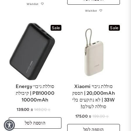
Wishlist
₪ 299.00.
₪ 315.00.
Wishlist
Sale
Sale
סוללת גיבוי Xiaomi
סוללת גיבוי Energy
20,000mAh | הספק
PB10000 | קיבולת
33W | לא נתקעים בלי
10000mAh
סוללה לעולם!
המחיר
המחיר
139.00
₪
149.00
₪
המחיר
המחיר
המקורי
הנוכחי
175.00
₪
199.00
₪
הוספה לסל
המקורי
הנוכחי
היה:
הוא:
הוספה לסל
היה:
הוא:
₪ 149.00.
₪ 139.00.