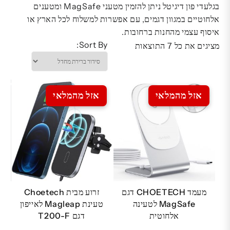
בגלעדי פון דיגיטל ניתן להזמין מטעני MagSafe ומטענים
אלחוטיים במגוון דגמים, עם אפשרות למשלוח לכל הארץ או
איסוף עצמי מהחנות ברחובות.
Sort By:
מציגים את כל ⁦7⁩ התוצאות
אזל מהמלאי
אזל מהמלאי
מעמד CHOETECH דגם
זרוע מבית Choetech
MagSafe לטעינה
טעינת Magleap לאייפון
אלחוטית
דגם T200-F