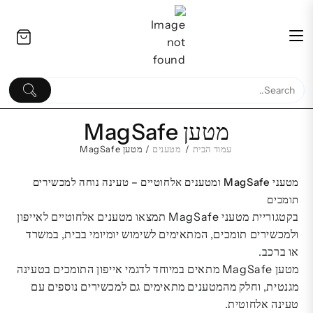
Ski
לתוכן
t
conten
מטען MagSafe
עמוד הבית
/
מטענים
/ מטען MagSafe
כיסוי | OtterBox Symmetry
מטעני MagSafe ומטענים אלחוטיים – טעינה נוחה למכשירים
MagSafe iPhone 17 Pro Max
Samsung Galaxy S7 מ
תומכים
המחיר
המחיר
205.00
₪
229.00
₪
בקטגוריית מטעני MagSafe תמצאו מטענים אלחוטיים לאייפון
המקורי
הנוכחי
ולמכשירים תומכים, המתאימים לשימוש יומיומי בבית, במשרד
היה:
הוא:
או ברכב.
₪ 205.00.
₪ 229.00.
מטען MagSafe מתאים במיוחד לדגמי אייפון התומכים בטעינה
מגנטית, וחלק מהמטענים מתאימים גם למכשירים נוספים עם
טעינה אלחוטית.