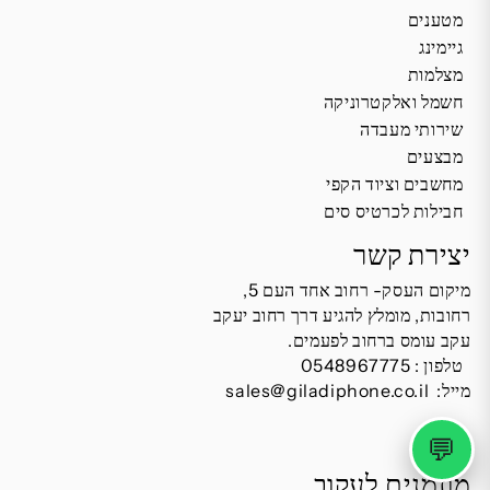
מטענים
גיימינג
מצלמות
חשמל ואלקטרוניקה
שירותי מעבדה
מבצעים
מחשבים וציוד הקפי
חבילות לכרטיס סים
יצירת קשר
מיקום העסק- רחוב אחד העם 5,
רחובות, מומלץ להגיע דרך רחוב יעקב
עקב עומס ברחוב לפעמים.
טלפון :
0548967775
מייל:
sales@giladiphone.co.il
💬
מוזמנים לעקוב