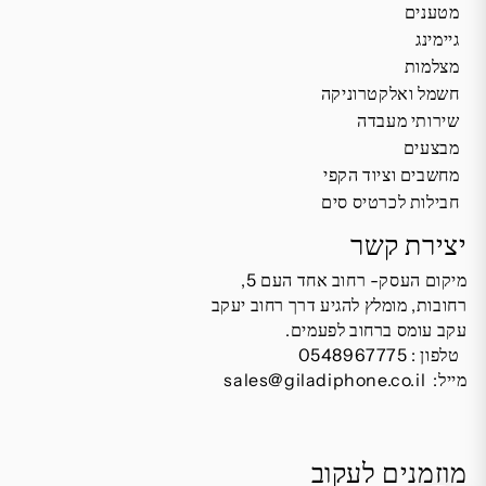
מטענים
גיימינג
מצלמות
חשמל ואלקטרוניקה
שירותי מעבדה
מבצעים
מחשבים וציוד הקפי
חבילות לכרטיס סים
יצירת קשר
מיקום העסק- רחוב אחד העם 5,
רחובות, מומלץ להגיע דרך רחוב יעקב
עקב עומס ברחוב לפעמים.
טלפון :
0548967775
מייל:
sales@giladiphone.co.il
מוזמנים לעקוב