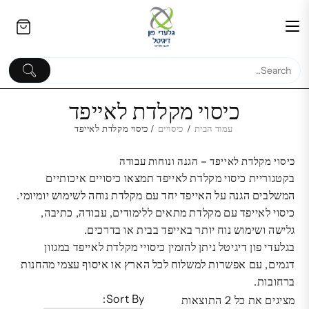
Ski
לתוכן
t
conten
כיסוי מקלדת לאייפד
עמוד הבית
/
כיסויים
/ כיסוי מקלדת לאייפד
כיסוי מקלדת לאייפד – הגנה ונוחות עבודה
גלקסי A56 שחור | Samsung
מטען קיר
בקטגוריית כיסוי מקלדת לאייפד תמצאו כיסויים איכותיים
Galaxy A56 | אחסון גדול 256GB
המשלבים הגנה על האייפד יחד עם מקלדת נוחה לשימוש יומיומי.
חדש
כיסוי לאייפד עם מקלדת מתאים ללימודים, עבודה, כתיבה,
המחיר
המחיר
₪
1,499.00
₪
1,555.00
₪
גלישה ושימוש נוח יותר באייפד בבית או בדרכים.
המקורי
הנוכחי
בגלעדי פון דיגיטל ניתן להזמין כיסויי מקלדת לאייפד במגוון
היה:
הוא:
דגמים, עם אפשרות למשלוח לכל הארץ או איסוף עצמי מהחנות
₪ 1,499.00.
₪ 1,555.00.
ברחובות.
Sort By:
מציגים את כל ⁦2⁩ התוצאות