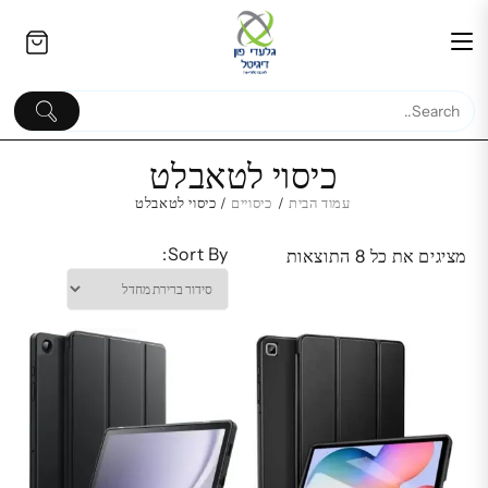
Ski
לתוכן
t
conten
כיסוי לטאבלט
עמוד הבית
/
כיסויים
/ כיסוי לטאבלט
Sort By:
מציגים את כל ⁦8⁩ התוצאות
החלפת מסך מקורי LCD+מגע
החלפת מ
Samsung Galaxy S22 פלוס
 Galaxy Z M55
מקורי